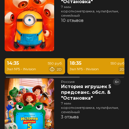
"Остановка"
7 мин
короткометражка, мультфильм,
семейный
10 отзывов
14:35
18:35
550 руб.
550 руб.
Зал №5 - INvision
Зал №5 - INvision
2D
2D
Россия
6+
История игрушек 5
предсеанс. обсл. &
"Остановка"
7 мин
короткометражка, мультфильм,
семейный
3 отзыва