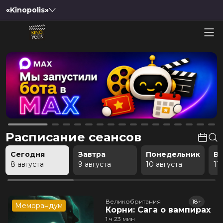
«Kinopolis»
Расписание сеансов
Сегодня
Завтра
Понедельник
В
8 августа
9 августа
10 августа
11
Великобритания
18+
Меморандум
Корни: Сага о вампирах
1 ч 23 мин