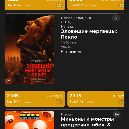
Зал №4 - Love
Зал №2 - Classic
2D
2D
Новая Зеландия,

18+
США,

Канада
Зловещие мертвецы:
Пекло
1 ч 55 мин
ужасы
6 отзывов
21:05
23:15
1200 руб.
1200 руб.
Зал №4 - Love
Зал №4 - Love
2D
2D
Россия
6+
Миньоны и монстры
предсеанс. обсл. &