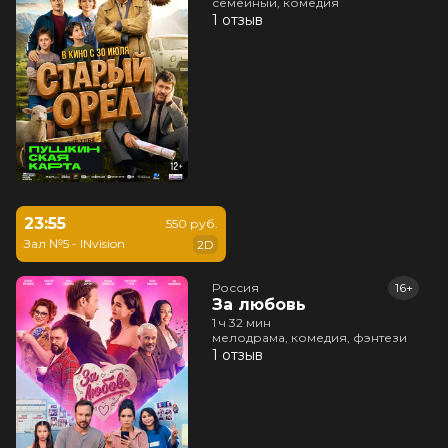
семейный, комедия
1 отзыв
23:55
550 руб.
Зал №5 - INvision
2D
Россия
16+
За любовь
1 ч 32 мин
мелодрама, комедия, фэнтези
1 отзыв