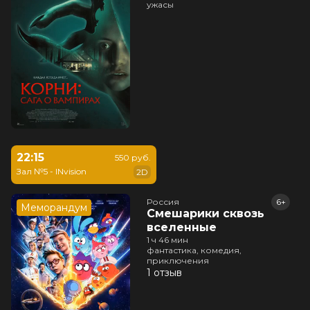
ужасы
22:15
550 руб.
Зал №5 - INvision
2D
Россия
6+
Меморандум
Смешарики сквозь
вселенные
1 ч 46 мин
фантастика, комедия,
приключения
1 отзыв