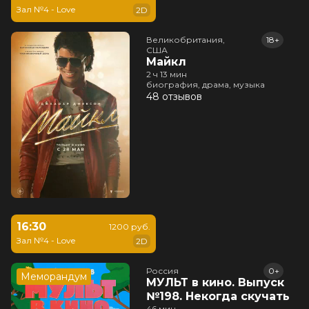
Зал №4 - Love
2D
Великобритания,

18+
США
Майкл
2 ч 13 мин
биография, драма, музыка
48 отзывов
16:30
1200 руб.
Зал №4 - Love
2D
Россия
0+
Меморандум
МУЛЬТ в кино. Выпуск
№198. Некогда скучать
46 мин