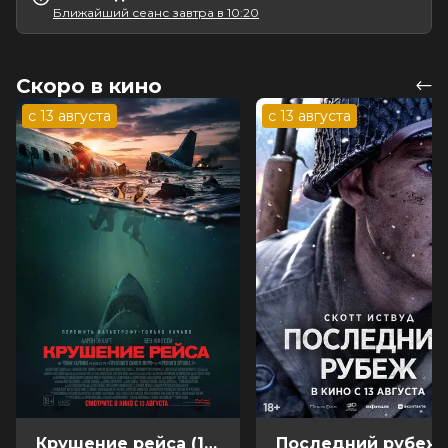
Ближайший сеанс завтра в 10:20
Скоро в кино
с 13 августа
с 13 августа
Крушение рейса (18+)
Посл