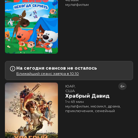
мультфильм
На сегодня сеансов не осталось
Ближайший сеанс завтра в 10:10
ЮАР,

6+
США
Храбрый Давид
1 ч 49 мин
мультфильм, мюзикл, драма,
приключения, семейный