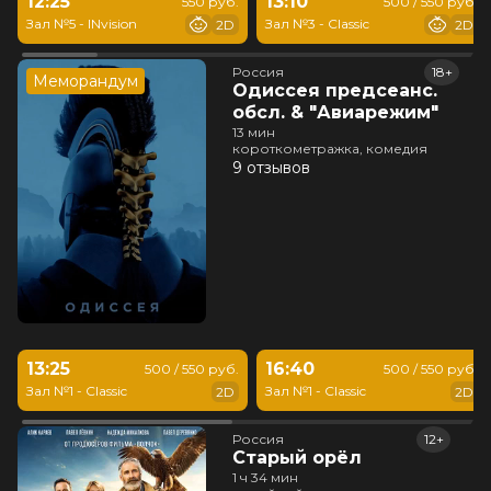
12:25
13:10
550 руб.
500 / 550 руб.
Зал №5 - INvision
Зал №3 - Classic
2D
2D
Россия
18+
Меморандум
Одиссея предсеанс.
обсл. & "Авиарежим"
13 мин
короткометражка, комедия
9 отзывов
13:25
16:40
500 / 550 руб.
500 / 550 руб.
Зал №1 - Classic
Зал №1 - Classic
2D
2D
Россия
12+
Старый орёл
1 ч 34 мин