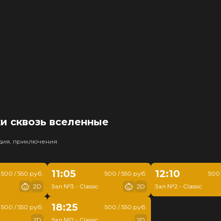
и сквозь вселенные
едия, приключения
11:05
12:10
500 / 550 руб.
500 / 550 руб.
500 
2D
Зал №3 - Classic
2D
Зал №2 - Classic
18:25
500 / 550 руб.
500 / 550 руб.
2D
Зал №2 - Classic
2D