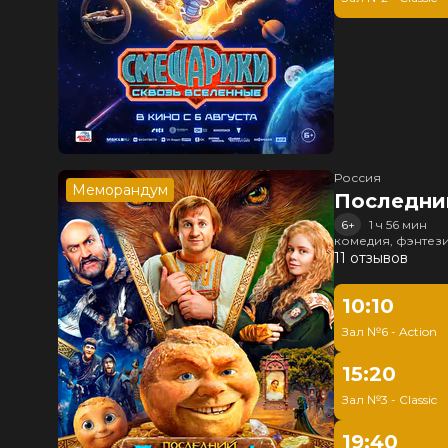
Россия
Меморандум
Последни
6+
1 ч 56 мин
комедия, фэнтез
11 отзывов
10:10
Зал №6 - Action
15:20
Зал №3 - Classic
19:40