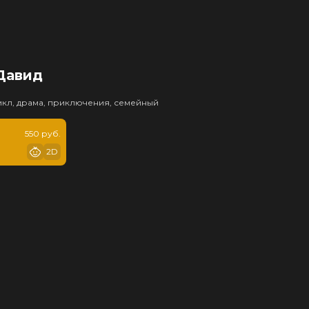
Давид
икл, драма, приключения, семейный
550 руб.
2D