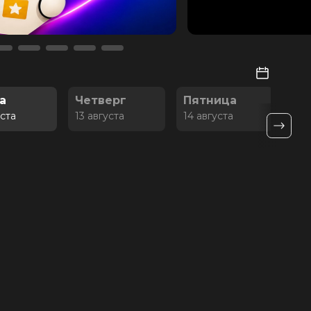
а
Четверг
Пятница
Су
уста
13 августа
14 августа
15 а