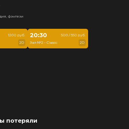
ь
дия, фэнтези
20:30
1200 руб.
500 / 550 руб.
2D
Зал №2 - Classic
2D
мы потеряли