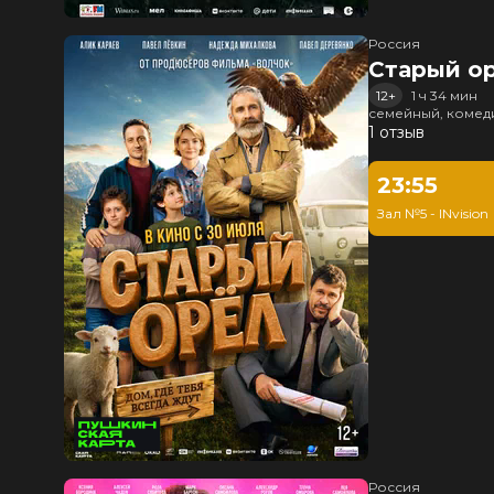
Россия
Старый о
12+
1 ч 34 мин
семейный, комед
1 отзыв
23:55
Зал №5 - INvision
Россия