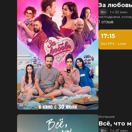
За любов
16+
1 ч 32 мин
мелодрама, коме
1 отзыв
17:15
Зал №4 - Love
Испания
Всё, что 
18+
1 ч 47 мин