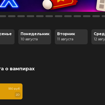
сенье
Понедельник
Вторник
Сред
10 августа
11 августа
12 авг
га о вампирах
550 руб.
2D