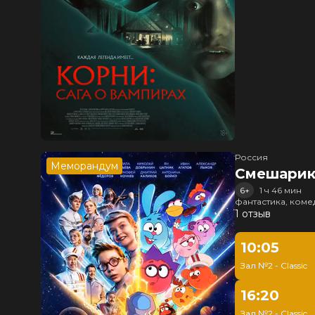
Россия
Меморандум
Смешарик
6+
1 ч 46 мин
фантастика, ком
1 отзыв
10:05
Зал №2 - Classic
16:20
Зал №2 - Classic