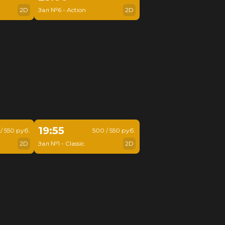
2D
Зал №6 - Action
2D
19:55
/ 550 руб.
500 / 550 руб.
2D
Зал №1 - Classic
2D