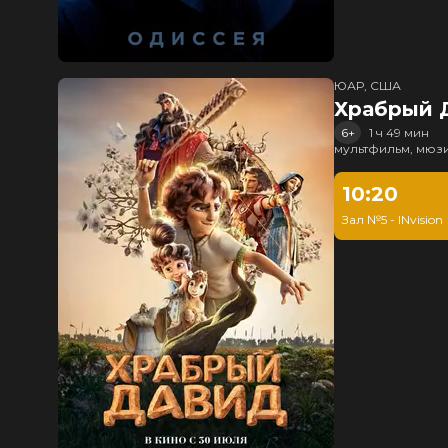
ЮАР, США
Храбрый 
6+
1 ч 49 мин
мультфильм, мюз
10:20
Зал №5 - INvision