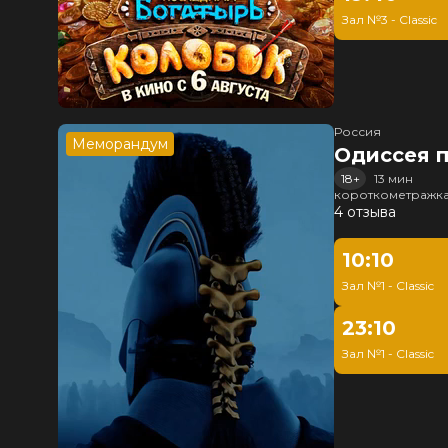
Зал №3 - Classic
Россия
Меморандум
Одиссея п
18+
13 мин
короткометражка
4 отзыва
10:10
Зал №1 - Classic
23:10
Зал №1 - Classic