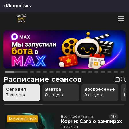
«Kinopolis»
Расписание сеансов
Сегодня
Завтра
Воскресенье
П
7 августа
8 августа
9 августа
10
Великобритания
18+
Меморандум
Корни: Сага о вампирах
1 ч 23 мин