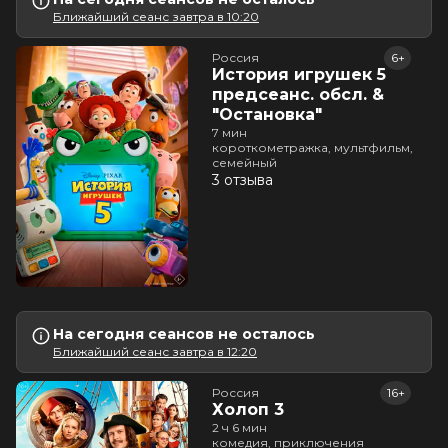
Ближайший сеанс завтра в 10:20
Россия
6+
История игрушек 5
предсеанс. обсл. &
"Остановка"
7 мин
короткометражка, мультфильм,
семейный
3 отзыва
На сегодня сеансов не осталось
Ближайший сеанс завтра в 12:20
Россия
16+
Холоп 3
2 ч 6 мин
комедия, приключения