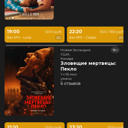
19:00
22:20
1200 руб.
500 / 550 руб.
Зал №4 - Love
Зал №2 - Classic
2D
2D
Новая Зеландия,

18+
США,

Канада
Зловещие мертвецы:
Пекло
1 ч 55 мин
ужасы
6 отзывов
21:10
23:20
1200 руб.
1200 руб.