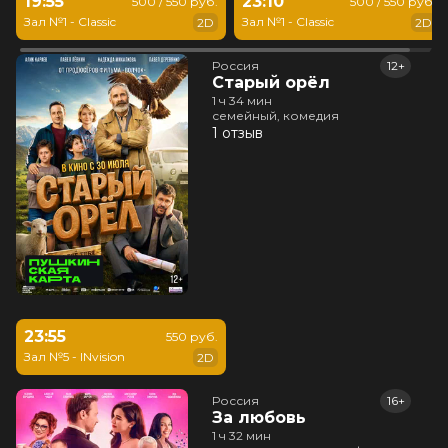
19:55
23:10
500 / 550 руб.
500 / 550 руб.
Зал №1 - Classic
Зал №1 - Classic
2D
2D
Россия
12+
Старый орёл
1 ч 34 мин
семейный, комедия
1 отзыв
23:55
550 руб.
Зал №5 - INvision
2D
Россия
16+
За любовь
1 ч 32 мин