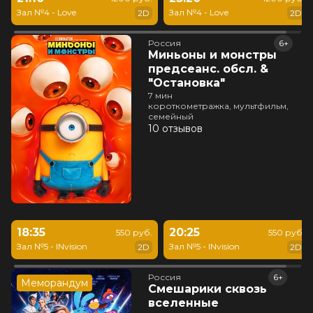
Зал №4 - Love
Зал №4 - Love
2D
2D
Россия
6+
Миньоны и монстры
предсеанс. обсл. &
"Остановка"
7 мин
короткометражка, мультфильм,
семейный
10 отзывов
18:35
20:25
550 руб.
550 руб.
Зал №5 - INvision
Зал №5 - INvision
2D
2D
Россия
6+
Меморандум
Смешарики сквозь
вселенные