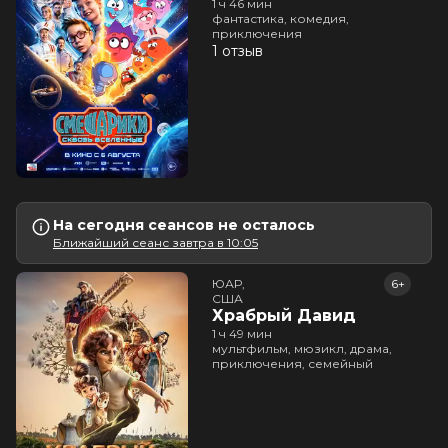
1 ч 46 мин
фантастика, комедия,
приключения
1 отзыв
На сегодня сеансов не осталось
Ближайший сеанс завтра в 10:05
ЮАР,

6+
США
Храбрый Давид
1 ч 49 мин
мультфильм, мюзикл, драма,
приключения, семейный