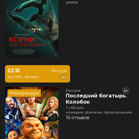
ужасы
22:15
550 руб.
Зал №5 - INvision
2D
Россия
6+
Меморандум
Последний богатырь.
Колобок
1 ч 56 мин
комедия, фэнтези, приключения
16 отзывов