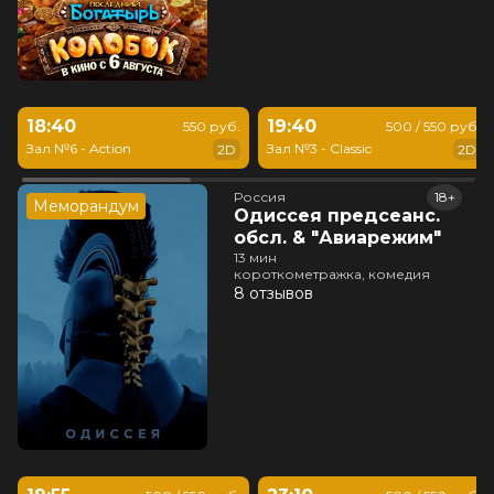
18:40
19:40
550 руб.
500 / 550 руб.
Зал №6 - Action
Зал №3 - Classic
2D
2D
Россия
18+
Меморандум
Одиссея предсеанс.
обсл. & "Авиарежим"
13 мин
короткометражка, комедия
8 отзывов