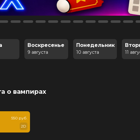
а
Воскресенье
Понедельник
Втор
9 августа
10 августа
11 авг
га о вампирах
550 руб.
2D