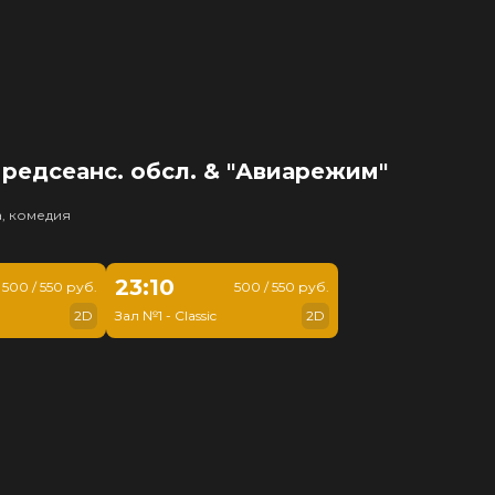
редсеанс. обсл. & "Авиарежим"
, комедия
23:10
500 / 550 руб.
500 / 550 руб.
2D
Зал №1 - Classic
2D