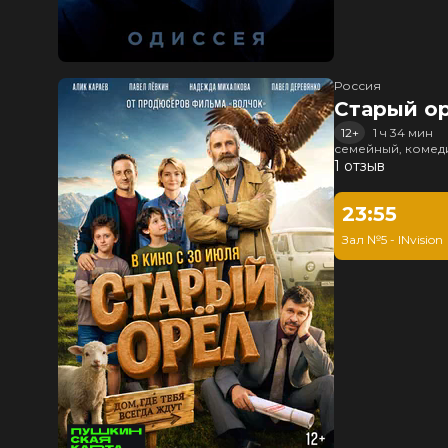
Россия
Старый о
12+
1 ч 34 мин
семейный, комед
1 отзыв
23:55
Зал №5 - INvision