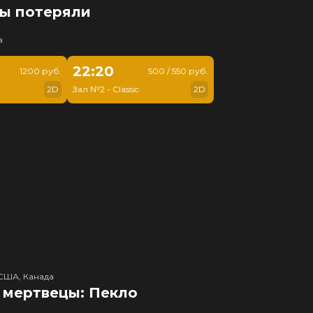
мы потеряли
а
22:20
1200 руб.
500 / 550 руб.
2D
Зал №2 - Classic
2D
США, Канада
 мертвецы: Пекло