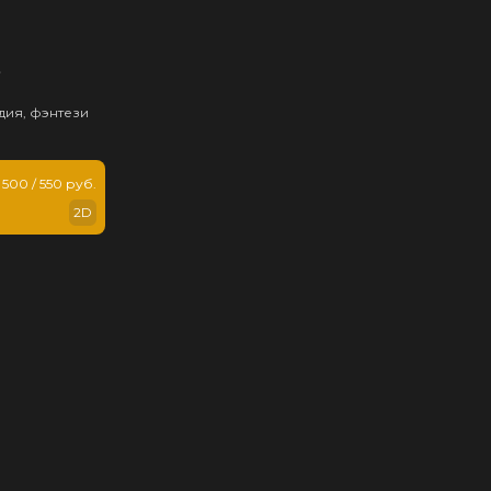
ь
дия, фэнтези
500 / 550 руб.
2D