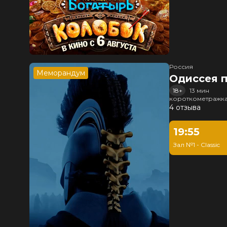
Россия
Меморандум
Одиссея п
18+
13 мин
короткометражка
4 отзыва
19:55
Зал №1 - Classic