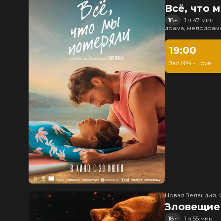
Всё, что 
18+
1 ч 47 мин
драма, мелодрам
19:00
Зал №4 - Love
Новая Зеландия, 
Зловещие
18+
1 ч 55 мин