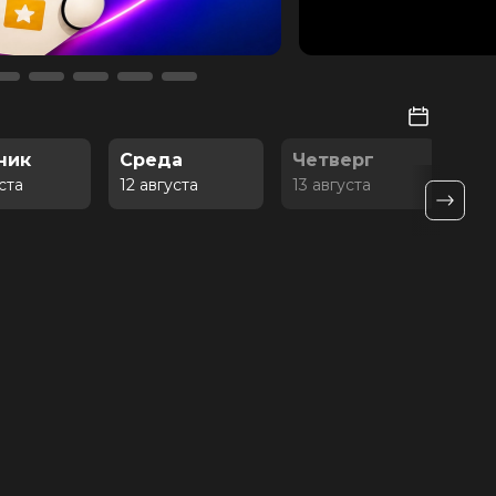
ник
Среда
Четверг
Пя
уста
12 августа
13 августа
14 