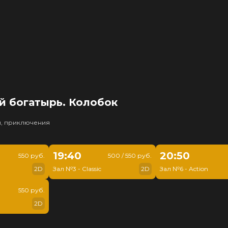
й богатырь. Колобок
и, приключения
19:40
20:50
550 руб.
500 / 550 руб.
2D
Зал №3 - Classic
2D
Зал №6 - Action
550 руб.
2D