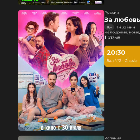
Россия
За любов
16+
1 ч 32 мин
мелодрама, коме
1 отзыв
20:30
Зал №2 - Classic
Испания