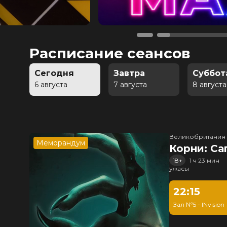
Расписание сеансов
Сегодня
Завтра
Суббот
6 августа
7 августа
8 августа
Великобритания
Меморандум
Корни: Са
18+
1 ч 23 мин
ужасы
22:15
Зал №5 - INvision