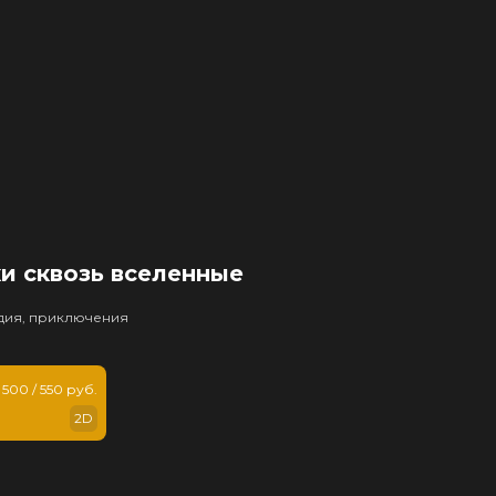
и сквозь вселенные
едия, приключения
500 / 550 руб.
2D