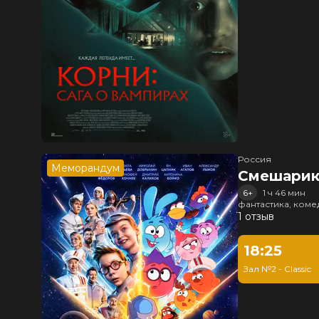
Россия
Меморандум
Смешарик
6+
1 ч 46 мин
фантастика, ком
1 отзыв
18:25
Зал №2 - Classic