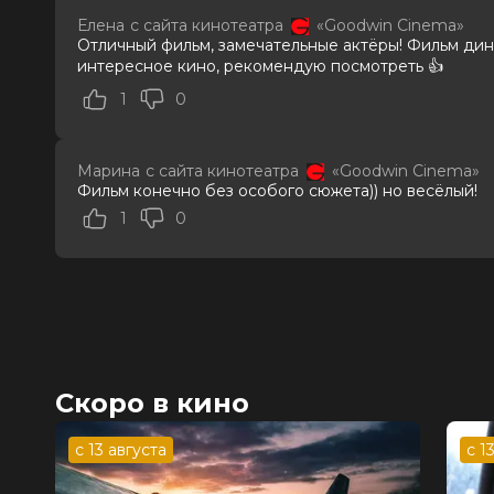
Валентина Мазунина, Максим Кос
Елена
с сайта кинотеатра
«Goodwin Cinema»
Продюсеры
Георгий Шабанов, Владимир Тюлин
Отличный фильм, замечательные актёры! Фильм дина
Сценаристы
Роман Артемьев
интересное кино, рекомендую посмотреть 👍
Жанр
комедия, криминал
1
0
Длительность
1 ч 27 мин
В прокате
с 11 сентября до 24 сентября
Меморандум
до 17 сентября
Марина
с сайта кинотеатра
«Goodwin Cinema»
Фильм конечно без особого сюжета)) но весёлый!
1
0
Скоро в кино
с 13 августа
с 1