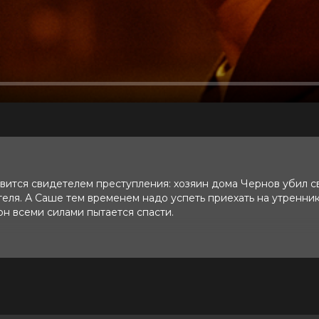
вится свидетелем преступления: хозяин дома Чернов убил с
ля. А Саше тем временем надо успеть приехать на утренник
он всеми силами пытается спасти.
ривый, Даниил Спиваковский,