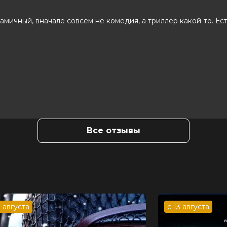
тромыкин, Дана Мацюнскайте
, Наталья Козак
мичный, вначале совсем не комедия, а триллер какой-то. Ест
Все отзывы
3 августа
с 13 августа