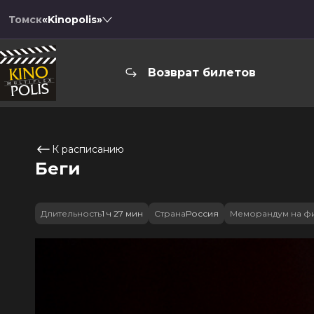
Томск
«Kinopolis»
Возврат билетов
К расписанию
Беги
Длительность
1 ч 27 мин
Страна
Россия
Меморандум на ф