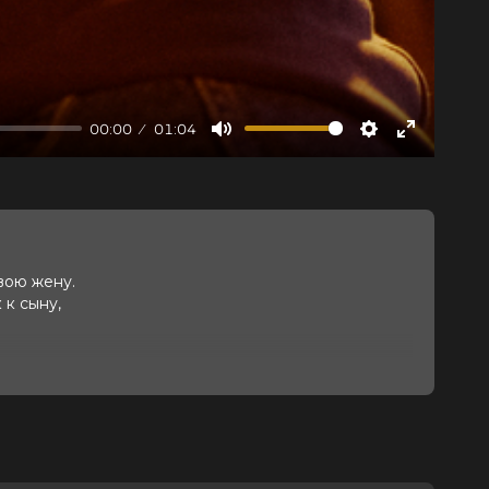
00:00
01:04
Mute
Settings
Enter
fullscree
вою жену.
 к сыну,