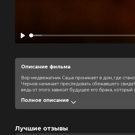
Play
Описание фильма
Вор-медвежатник Саша проникает в дом, где стано
Чернов начинает преследовать сбежавшего свидете
ведь от этого зависит будущее его брака, который 
Полное описание
Оценка
7.4
/ 10 (266 726 голосов)
Год
2025
Страна
Россия
Слоган
—
Лучшие отзывы
Режиссер
Роман Артемьев
Актеры
Михаил Пореченков, Никита Колог