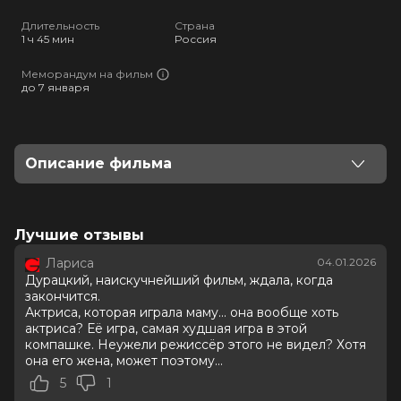
full
Длительность
Страна
1 ч 45 мин
Россия
Меморандум на фильм
до 7 января
Описание фильма
Жил-был мальчик по прозвищу Дядя Фёдор. Он
очень любил животных, но его родители и слышать
ничего не хотели о том, чтобы в их квартире завелся
Лучшие отзывы
кто-то хвостатый и лохматый. И пришлось Дяде
Лариса
04.01.2026
Фёдору со своими новыми приятелями — котом
Дурацкий, наискучнейший фильм, ждала, когда
Матроскиным и верным псом Шариком —
закончится.
отправиться в деревню Простоквашино.
Актриса, которая играла маму... она вообще хоть
актриса? Её игра, самая худшая игра в этой
компашке. Неужели режиссёр этого не видел? Хотя
Оценка
6.8
/ 10 (295 810 голосов)
она его жена, может поэтому...
5.1
/ 10 (660 голосов)
Год
2025
5
1
Страна
Россия