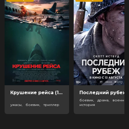
Крушение рейса (18+)
Посл
боевик, драма, военный
ужасы, боевик, триллер
история