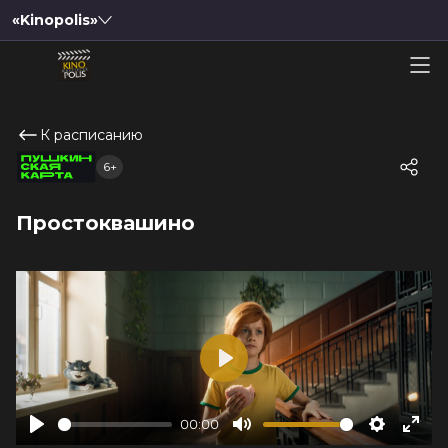
«Kinopolis»
К расписанию
6+
Простоквашино
Play
00:00
Play
Mute
Settings
Ente