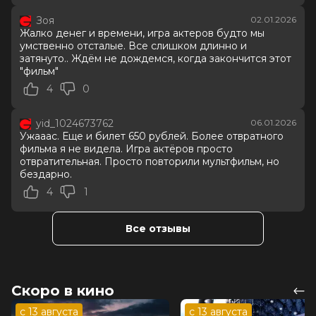
Режиссер
Сарик Андреасян
Зоя
02.01.2026
Актеры
Роман Панков, Иван Охлобыстин,
Жалко денег и времени, игра актеров будто мы
Лиза Моряк, Павел Прилучный,
умственно отсталые. Все слишком длинно и
Антон Табаков, Павел Деревянко,
затянуто.. Ждём не дождемся, когда закончится этот
Дарья Блохина, Владимир Сычев,
"фильм"
Татьяна Орлова, Марина Федункив
4
0
Продюсеры
Сарик Андреасян, Гевонд
Андреасян, Тина Канделаки
yid_1024673762
06.01.2026
Сценаристы
Иван Новиков, Алексей Корда,
Ужааас. Еще и билет 650 рублей. Более отвратного
Александр Вялых
фильма я не видела. Игра актёров просто
Жанр
приключения, семейный
отвратительная. Просто повторили мультфильм, но
Длительность
1 ч 45 мин
бездарно.
В прокате
с 1 января до 4 февраля
4
1
Меморандум
до 7 января
Пушкинская карта
Можно оплатить
Все отзывы
Скоро в кино
с 13 августа
с 13 августа