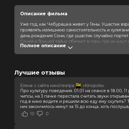
Описание фильма
Уже год, как Чебурашка живет у Гены. Ушастик взр
проявлять излишнюю самостоятельность и хулиганит
день рождения Сони, где ушастик случайно порти
Соней и Гришей тайно сбегают в горы, где их жду
Полное описание
Обнаружив пропажу, взрослые объединяются, чтобы
прислушиваться друг к другу?
Оценка
7.7
/ 10 (252 551 голос)
Лучшие отзывы
Год
2025
Страна
Россия
Режиссер
Дмитрий Дьяченко
Елена
с сайта кинотеатра
«Kinopolis»
Актеры
Сергей Гармаш, Елена Яковлева, О
Про культуру поведения. 01.01 на сеансе в 18.00, 11
Полина Максимова, Сергей Лавыги
чипсы, на 3 пачке перестала считать звуки открыван
Софья Зайка, Илья Кондратенко
год в кино водите и решили всю еду ему скупить? 
Продюсеры
Эдуард Илоян, Виталий Шляппо, 
них закончилось минут за 15 до конца, хоть послуш
Сценаристы
Виталий Шляппо, Василий Куценко
10
0
Жанр
комедия, фэнтези, семейный
Длительность
1 ч 43 мин