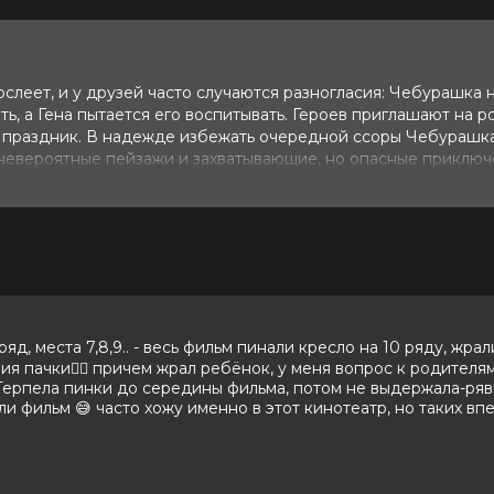
ослеет, и у друзей часто случаются разногласия: Чебурашка 
ь, а Гена пытается его воспитывать. Героев приглашают на 
т праздник. В надежде избежать очередной ссоры Чебурашка
т невероятные пейзажи и захватывающие, но опасные приключ
 вернуть детей домой. Смогут ли они исправить ситуацию и
льга Кузьмина, Фёдор Добронравов,
 ряд, места 7,8,9.. - весь фильм пинали кресло на 10 ряду, ж
н, Дмитрий Лысенков, Артём Быстров,
ия пачки🤦‍♀️ причем жрал ребёнок, у меня вопрос к родителям
Терпела пинки до середины фильма, потом не выдержала-рявкн
Денис Жалинский
али фильм 😅 часто хожу именно в этот кинотеатр, но таких вп
, Вячеслав Зуб