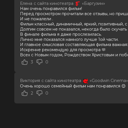
В прокате
с 1 января до 25 февраля
Елена
с сайта кинотеатра
«Баргузин»
Меморандум
до 4 февраля
Нам очень понравился фильм!
Пушкинская карта
Можно оплатить
Перед просмотром прочитали все отзывы, но пришл
И не пожалели .
Фильм классный, динамичный, яркий, позитивный, с
Долгим совсем не показался, некогда было скучать 
В финале фильма я даже прослезилась.
Лично мне показался намного лучше 1ой части.
И главное смысловая составляющая фильма важная: 
Искренне рекомендую для просмотра 🫶
Всех с Новым годом, Рождеством Христовым и поб
3
0
Виктория
с сайта кинотеатра
«Goodwin Cinema»
Очень хорошо семейный фильм нам понравился 😊
2
0