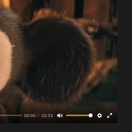
00:00
02:33
Mute
Settings
Enter
fullscree