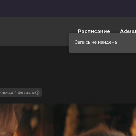
Расписание
Афиш
Запись не найдена
ильм
до 4 февраля