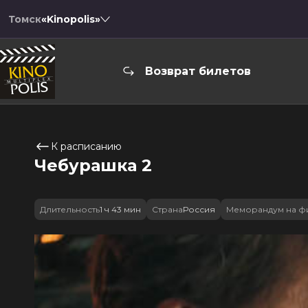
Томск
«Kinopolis»
Возврат билетов
К расписанию
Чебурашка 2
Длительность
1 ч 43 мин
Страна
Россия
Меморандум на ф