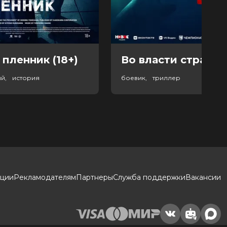
 пленник (18+)
Во власти страха (
ый, история
боевик, триллер
кции
Рекламодателям
Партнеры
Служба поддержки
Вакансии