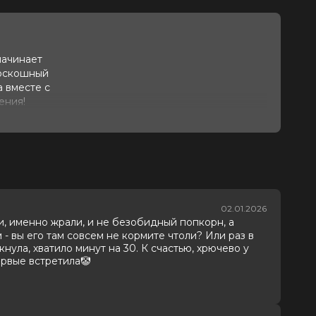
начинает
роскошный
 вместе с
ения!
 научиться
02.01.2026
рали, именно жрали, и не безобидный попкорн, а
 - вы его там совсем не кормите чтоли? Или раз в
ула, хватило минут на 30. К счастью, хрючево у
ервые встретила🤡