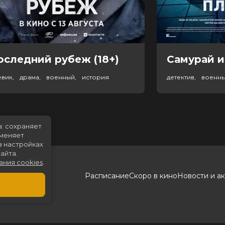
оследний рубеж (18+)
Самурай и
евик, драма, военный, история
детектив, военн
а: сохраняет
именяет
в настройках
айта.
ания cookies
.
Расписание
Скоро в кино
Новости и а