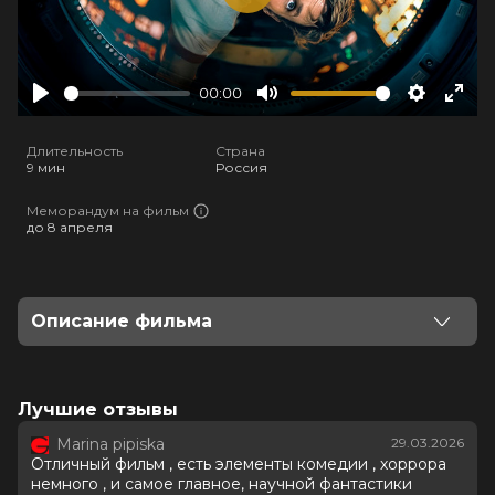
Play
00:00
Play
Mute
Settings
Ente
full
Длительность
Страна
9 мин
Россия
Меморандум на фильм
до 8 апреля
Описание фильма
ВАЖНО! В рамках бесплатного предсеансового
обслуживания осуществляется показ фильма
«Проект Конец света"», затем – сеанс фильма
Лучшие отзывы
«Историю не изменить».
Marina pipiska
29.03.2026
Отличный фильм , есть элементы комедии , хоррора
Художественные материалы демонстрируются в
немного , и самое главное, научной фантастики
рамках проекта «Киноклуб», арендующего залы