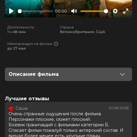
00:00
Play
Mute
Settings
Ente
full
Длительность
Страна
1 ч 48 мин
Великобритания, США
Меморандум на фильм
до 27 мая
Описание фильма
Когда безжалостный магнат Салазар присваивает
себе миллиард долларов, отряд элитных агентов под
управлением проницательной Рэйчел получает
Лучшие отзывы
задание вернуть деньги любой ценой. Сид, Бронко и
Саша
01.06.2026
их соратники начинают воплощать стратегию
Очень странные ощущения после фильма.
давления на афериста, а затем отправляются на
Персонажи плоские, сюжет плоский.
остров Салазара, где проявляют все свои навыки
Боевик граничащий с фильмами категории Б.
обращения с оружием и взрывчаткой. Однако
Спасает фильм пожалуй только актерский состав. И
внезапно ситуация выходит из-под контроля.
визуал более менее есть, крупные планы.