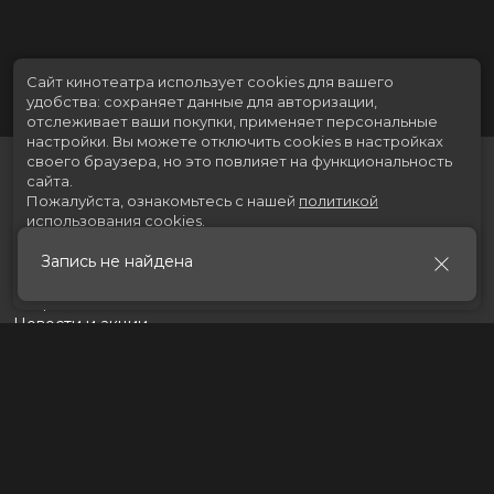
Сайт кинотеатра использует cookies для вашего
удобства: сохраняет данные для авторизации,
отслеживает ваши покупки, применяет персональные
настройки.
Вы можете отключить cookies в настройках
своего браузера, но это повлияет на функциональность
сайта.
Пожалуйста, ознакомьтесь с нашей
политикой
использования cookies
.
Запись не найдена
Принять
Расписание
Скоро в кино
Новости и акции
Рекламодателям
Партнеры
Служба поддержки
Вакансии
г. Томск, пр. Ленина 217 стр.2, ТЦ «Мегаполис»
Касса:
+7 (3822) 289-471