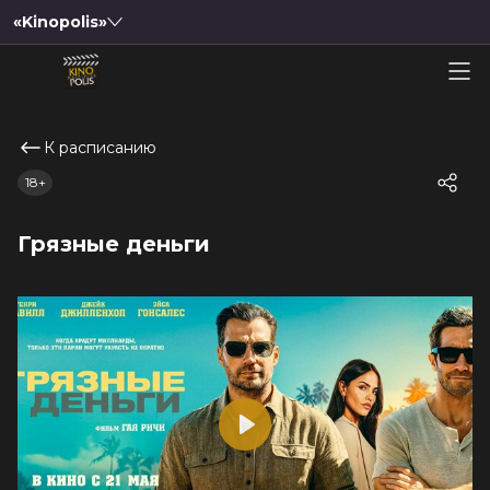
«Kinopolis»
К расписанию
18+
Грязные деньги
Play