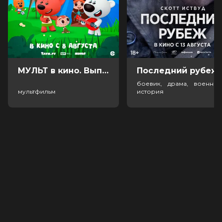
МУЛЬТ в кино. Выпуск №198. Некогда скучать (0+)
Посл
боевик, драма, военный
мультфильм
история