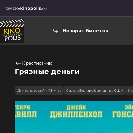
Томск
«Kinopolis»
Возврат билетов
К расписанию
Грязные деньги
Длительность
1 ч 48 мин
Страна
Великобритания, США
Ме