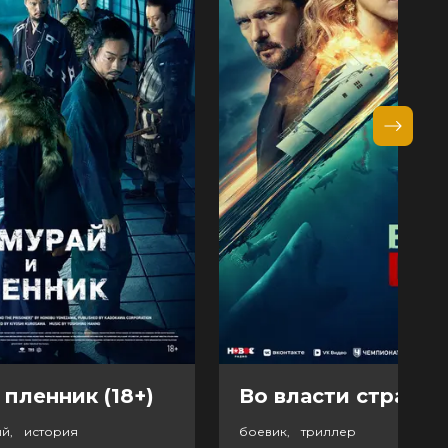
 пленник (18+)
Во власти страха (
ый, история
боевик, триллер