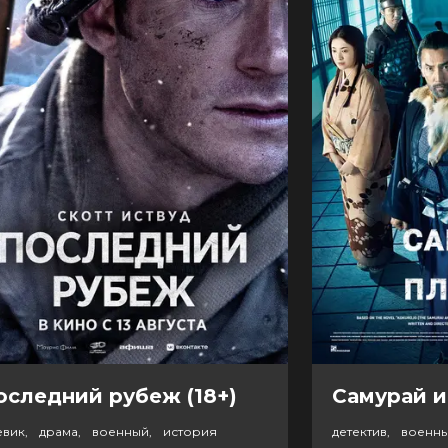
оследний рубеж (18+)
Самурай и
евик, драма, военный, история
детектив, военн