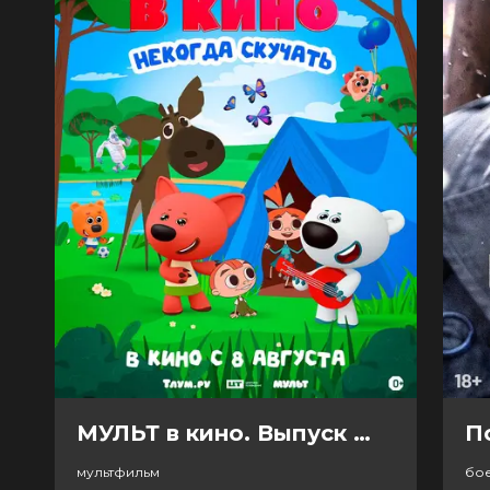
МУЛЬТ в кино. Выпуск №198. Некогда скучать (0+)
П
мультфильм
бо