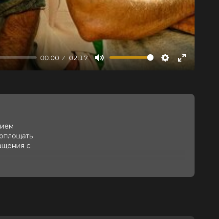
00:00
02:17
Mute
Settings
Enter
fullscree
нием
воплощать
ащения с