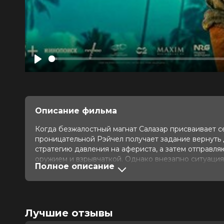
Play
Описание фильма
Когда безжалостный магнат Салазар присваивает с
проницательной Рэйчел получает задание вернуть 
стратегию давления на афериста, а затем отправля
оружием и взрывчаткой. Однако внезапно ситуация
Полное описание
Оценка
6.6
/ 10 (72 200 голосов)
6.7
/ 
Год
2026
Страна
Великобритания, США
Лучшие отзывы
Слоган
«Когда крадут миллиарды, только э
Режиссер
Гай Ричи