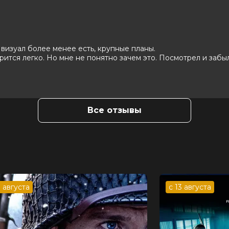
Эйса Гонсалес, Розамунд Пайк, Фишер
 Вон, Эммет Джей Скэнлэн, Кристофер
 Дэйв Каплан
 визуал более менее есть, крупные планы.
рится легко. Но мне не понятно зачем это. Посмотрел и забыл
Все отзывы
3 августа
с 13 августа