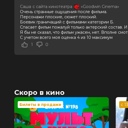
Актеры
Джейк Джилленхол, Генри Кавилл, 
Саша
с сайта кинотеатра
«Goodwin Cinema»
Стивенс, Карлос Бардем, Джейсон
Очень странные ощущения после фильма.
Хивью, Кристиан Очоа
Персонажи плоские, сюжет плоский.
Продюсеры
Айван Эткинсон, Пабло Бариньяга,
Боевик граничащий с фильмами категории Б.
Спасает фильм пожалуй только актерский состав. И
Сценаристы
Гай Ричи
Я бы не сказал, что фильм ужасен, нет. Вполне смот
Жанр
боевик, триллер
С учетом всего моя оценка 4 из 10 максимум
Длительность
1 ч 48 мин
В прокате
с 21 мая до 17 июня
1
0
Меморандум
до 27 мая
Скоро в кино
Билеты в продаже
с 1