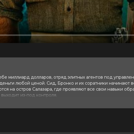
ебе миллиард долларов, отряд элитных агентов под управле
деньги любой ценой. Сид, Бронко и их соратники начинают 
ются на остров Салазара, где проявляют все свои навыки обр
 выходит из-под контроля.
10 (2 994 голоса)
ти парни могут украсть их обратно»