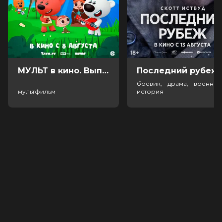
МУЛЬТ в кино. Выпуск №198. Некогда скучать (0+)
Посл
боевик, драма, военный
мультфильм
история