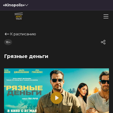
«Kinopolis»
К расписанию
18+
Грязные деньги
Play