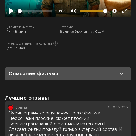
00:00
Play
Mute
Settings
Ente
full
Длительность
Страна
1 ч 48 мин
Великобритания, США
Меморандум на фильм
до 27 мая
Описание фильма
Когда безжалостный магнат Салазар присваивает
себе миллиард долларов, отряд элитных агентов под
управлением проницательной Рэйчел получает
Лучшие отзывы
задание вернуть деньги любой ценой. Сид, Бронко и
Саша
01.06.2026
их соратники начинают воплощать стратегию
Очень странные ощущения после фильма.
давления на афериста, а затем отправляются на
Персонажи плоские, сюжет плоский.
остров Салазара, где проявляют все свои навыки
Боевик граничащий с фильмами категории Б.
обращения с оружием и взрывчаткой. Однако
Спасает фильм пожалуй только актерский состав. И
внезапно ситуация выходит из-под контроля.
визуал более менее есть, крупные планы.