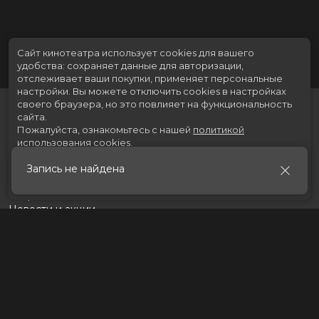
Сайт кинотеатра использует cookies для вашего
удобства: сохраняет данные для авторизации,
отслеживает ваши покупки, применяет персональные
настройки.
Вы можете отключить cookies в настройках
своего браузера, но это повлияет на функциональность
сайта.
Пожалуйста, ознакомьтесь с нашей
политикой
использования cookies
.
Запись не найдена
Принять
Расписание
Скоро в кино
Новости и акции
Рекламодателям
Партнеры
Служба поддержки
Вакансии
г. Томск, пр. Ленина 217 стр.2, ТЦ «Мегаполис»
Касса:
+7 (3822) 289-471