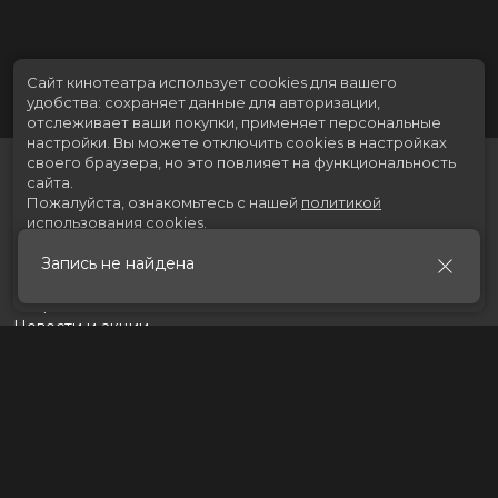
Сайт кинотеатра использует cookies для вашего
удобства: сохраняет данные для авторизации,
отслеживает ваши покупки, применяет персональные
настройки.
Вы можете отключить cookies в настройках
своего браузера, но это повлияет на функциональность
сайта.
Пожалуйста, ознакомьтесь с нашей
политикой
использования cookies
.
Запись не найдена
Принять
Расписание
Скоро в кино
Новости и акции
Рекламодателям
Партнеры
Служба поддержки
Вакансии
г. Томск, пр. Ленина 217 стр.2, ТЦ «Мегаполис»
Касса:
+7 (3822) 289-471