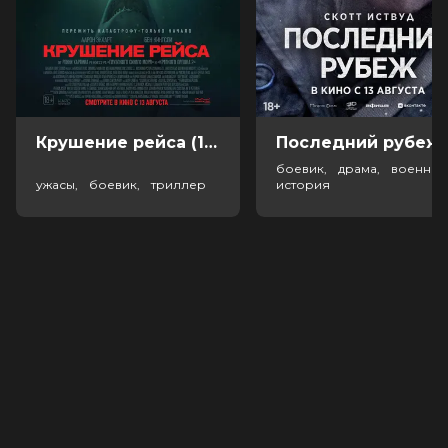
Крушение рейса (18+)
Посл
боевик, драма, военный
ужасы, боевик, триллер
история