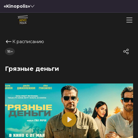
«Kinopolis»
К расписанию
18+
Грязные деньги
Play