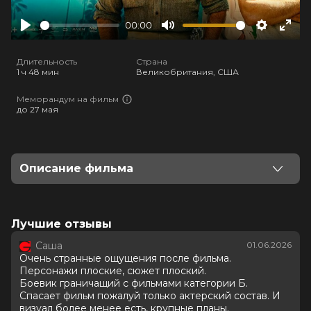
00:00
Play
Mute
Settings
Ente
full
Длительность
Страна
1 ч 48 мин
Великобритания, США
Меморандум на фильм
до 27 мая
Описание фильма
Когда безжалостный магнат Салазар присваивает
себе миллиард долларов, отряд элитных агентов под
управлением проницательной Рэйчел получает
Лучшие отзывы
задание вернуть деньги любой ценой. Сид, Бронко и
Саша
01.06.2026
их соратники начинают воплощать стратегию
Очень странные ощущения после фильма.
давления на афериста, а затем отправляются на
Персонажи плоские, сюжет плоский.
остров Салазара, где проявляют все свои навыки
Боевик граничащий с фильмами категории Б.
обращения с оружием и взрывчаткой. Однако
Спасает фильм пожалуй только актерский состав. И
внезапно ситуация выходит из-под контроля.
визуал более менее есть, крупные планы.