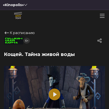
«Kinopolis»
К расписанию
6+
Кощей. Тайна живой воды
Play