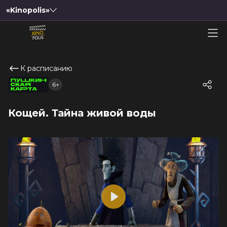
«Kinopolis»
К расписанию
6+
Кощей. Тайна живой воды
Play