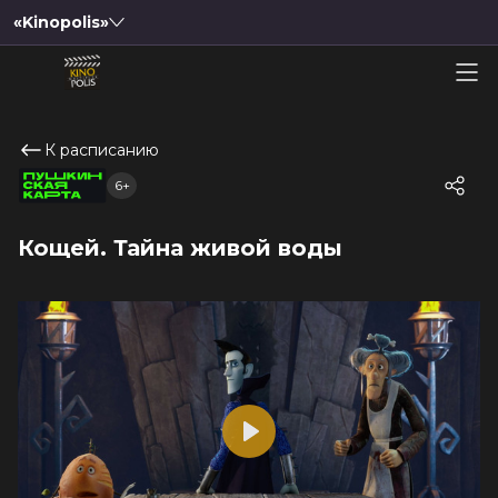
«Kinopolis»
К расписанию
6+
Кощей. Тайна живой воды
Play