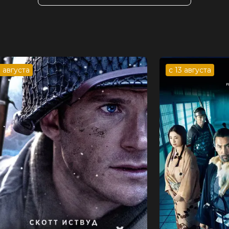
абан, Иван Агапов, Роман Артемьев,
виков
Анастасия Лунькова
в
, фэнтези
3 августа
с 13 августа