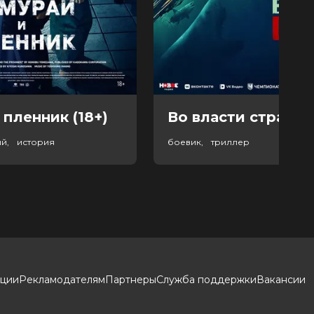
 пленник (18+)
Во власти страха (
ый, история
боевик, триллер
кции
Рекламодателям
Партнеры
Служба поддержки
Вакансии