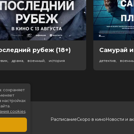
оследний рубеж (18+)
Самурай и
евик, драма, военный, история
детектив, военн
а: сохраняет
именяет
в настройках
айта.
ания cookies
.
Расписание
Скоро в кино
Новости и а