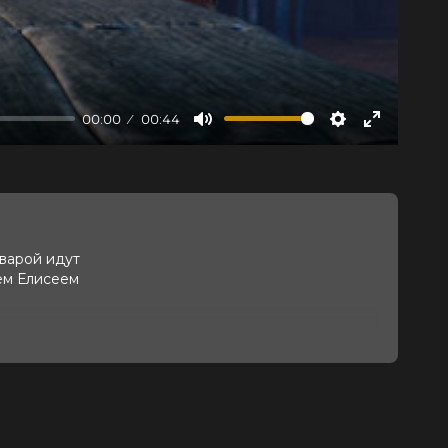
00:00
00:44
Mute
Settings
Enter
fullscree
рварой идут
ем Елисеем