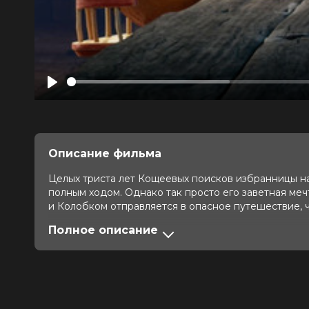
Play
Описание фильма
Целых триста лет Кощеевых поисков избранницы на
полным ходом. Однако так просто его заветная ме
и Колобком отправляется в опасное путешествие, 
Полное описание
Оценка
7.0
/ 10 (6 177 голосов)
Год
2026
Страна
Россия
Слоган
—
Режиссер
Роман Артемьев
Актеры
Виктор Добронравов, Екатерина Т