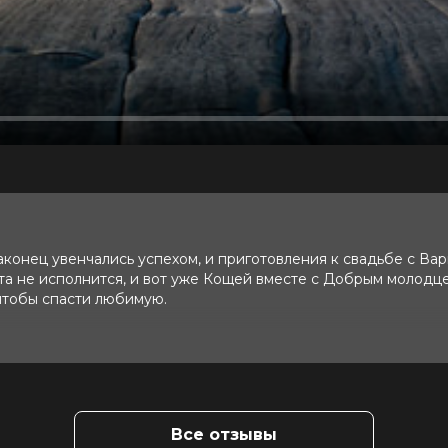
конец увенчались успехом, и приготовления к свадьбе с Ва
чта не исполнится, и вот уже Кощей вместе с Добрым молодц
чтобы спасти любимую.
Все отзывы
арасова, Владимир Сычев, Ирина