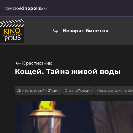
Томск
«Kinopolis»
Возврат билетов
К расписанию
Кощей. Тайна живой воды
Длительность
1 ч 21 мин
Страна
Россия
Меморандум на ф