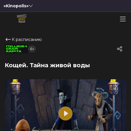
«Kinopolis»
К расписанию
6+
Кощей. Тайна живой воды
Play