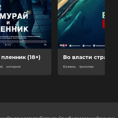
 пленник (18+)
Во власти страха (
ый, история
боевик, триллер