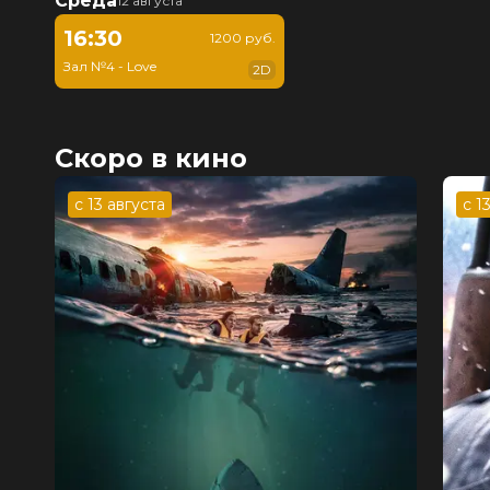
Среда
12 августа
16:30
1200 руб.
Зал №4 - Love
2D
Скоро в кино
с 13 августа
с 1