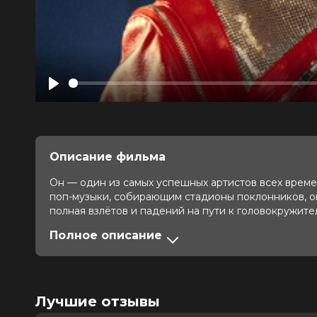
Play
Описание фильма
Он — один из самых успешных артистов всех времен,
поп-музыки, собирающим стадионы поклонников, о
полная взлётов и падений на пути к головокружите
Полное описание
Оценка
7.8
/ 10 (165 272 голоса)
7.7
/ 
Год
2026
Страна
Великобритания, США
Слоган
—
Лучшие отзывы
Режиссер
Антуан Фукуа
Актеры
Джаафар Джексон, Джулиано Вальд