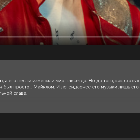
 а его песни изменили мир навсегда. Но до того, как стать 
н был просто… Майклом. И легендарнее его музыки лишь его
льной славе.
10 (66 981 голос)
и, Колман Доминго, Ниа Лонг, Майлз