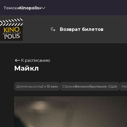
Томск
«Kinopolis»
Возврат билетов
К расписанию
Майкл
Длительность
2 ч 13 мин
Страна
Великобритания, США
Ме