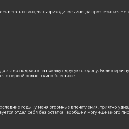
м, Лора Хэрриер, Лоренц Тейт, Дерек
сь встать и танцевать.приходилось иногда прозлезиться.Не 
кКлейн
да актер подрастет и покажут другую сторону. Более мрачн
лся с первой ролью в кино блестяще
следние годы , у меня огромные впечатления, приятно удивл
уется отдал себя без остатка , вообще я могу еще много пис