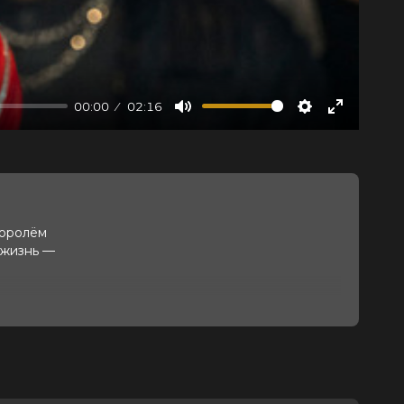
00:00
02:16
Mute
Settings
Enter
fullscree
королём
 жизнь —