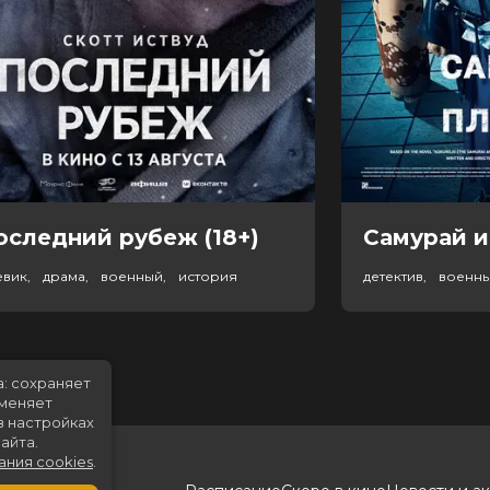
оследний рубеж (18+)
Самурай и
евик, драма, военный, история
детектив, военн
а: сохраняет
именяет
в настройках
айта.
ания cookies
.