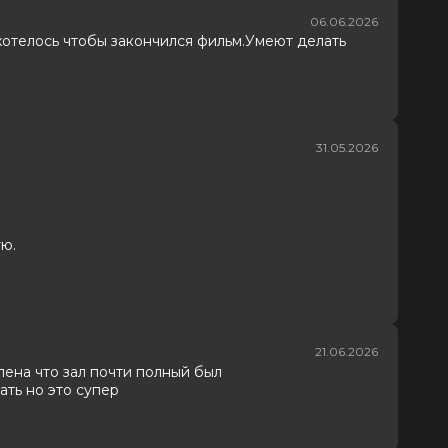
06.06.2026
хотелось чтобы закончился фильм.Умеют делать
31.05.2026
ую.
21.06.2026
ена что зал почти полный был
ать но это супер