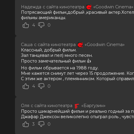
Теллер, Кендрик Сэмпсон, Кэт Грэ
Надежда
с сайта кинотеатра
«Goodwin Cinema»
Люк
Потрясающий фильм,добрый ,красивый актер.Хотело
Продюсеры
Джон Бранка, Грэм Кинг, Джон Ма
фильмы американцы.
Сценаристы
Джон Логан
4
0
Жанр
биография, драма, музыка
Длительность
2 ч 13 мин
В прокате
с 23 июня до 12 августа
Саша
с сайта кинотеатра
«Goodwin Cinema»
Меморандум
до 3 июня
Классный, добрый фильм.
Зал танцевал и пел) много песен.
Просто замечательный фильм 👍
Но фильм обрывается на 1988 году.
Мне кажется снимут лет через 15 продолжение. Ког
С этим же актером , племянником. Который справи
4
0
Оля
с сайта кинотеатра
«Баргузин»
Просто шикарнейший фильм и реально годный за по
Джафар Джексон великолепно отыграл роль , чувств
3
0