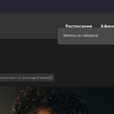
Расписание
Афиш
морандум на фильм
до 3 июня