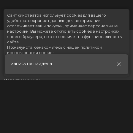
Сайт кинотеатра использует cookies для вашего
удобства: сохраняет данные для авторизации,
отслеживает ваши покупки, применяет персональные
настройки.
Вы можете отключить cookies в настройках
своего браузера, но это повлияет на функциональность
сайта.
Пожалуйста, ознакомьтесь с нашей
политикой
использования cookies
.
Запись не найдена
Принять
Расписание
Скоро в кино
Новости и акции
Рекламодателям
Партнеры
Служба поддержки
Вакансии
г. Томск, пр. Ленина 217 стр.2, ТЦ «Мегаполис»
Касса:
+7 (3822) 289-471