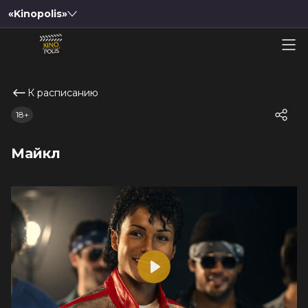
«Kinopolis»
К расписанию
18+
Майкл
Play