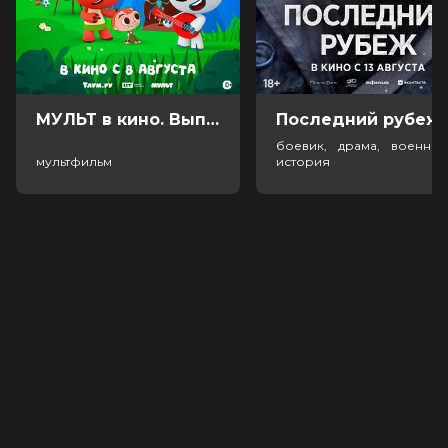
МУЛЬТ в кино. Выпуск №198. Некогда скучать (0+)
Посл
боевик, драма, военный
мультфильм
история