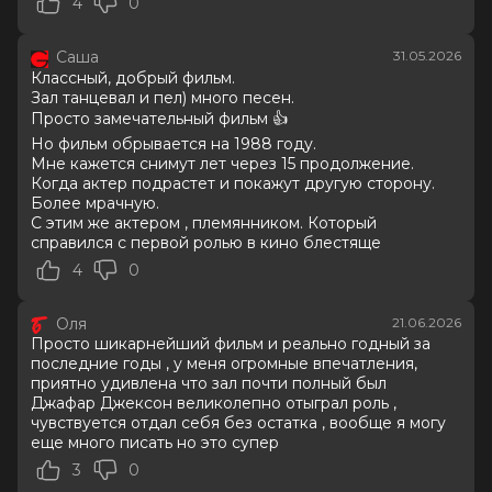
4
0
7.7
/ 10 (66 981 голос)
Год
2026
Саша
31.05.2026
Страна
Великобритания, США
Классный, добрый фильм.
Слоган
—
Зал танцевал и пел) много песен.
Режиссер
Антуан Фукуа
Просто замечательный фильм 👍
Актеры
Джаафар Джексон, Джулиано
Но фильм обрывается на 1988 году.
Вальди, Колман Доминго, Ниа Лонг,
Мне кажется снимут лет через 15 продолжение.
Майлз Теллер, Кендрик Сэмпсон, Кэт
Когда актер подрастет и покажут другую сторону.
Грэм, Лора Хэрриер, Лоренц Тейт,
Более мрачную.
Дерек Люк
С этим же актером , племянником. Который
Продюсеры
Джон Бранка, Грэм Кинг, Джон
справился с первой ролью в кино блестяще
МакКлейн
4
0
Сценаристы
Джон Логан
Жанр
биография, драма, музыка
Оля
21.06.2026
Длительность
2 ч 13 мин
Просто шикарнейший фильм и реально годный за
В прокате
с 23 июня до 12 августа
последние годы , у меня огромные впечатления,
Меморандум
до 3 июня
приятно удивлена что зал почти полный был
Джафар Джексон великолепно отыграл роль ,
чувствуется отдал себя без остатка , вообще я могу
еще много писать но это супер
3
0