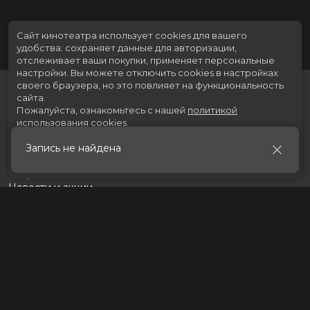
Сайт кинотеатра использует cookies для вашего
удобства: сохраняет данные для авторизации,
отслеживает ваши покупки, применяет персональные
настройки.
Вы можете отключить cookies в настройках
своего браузера, но это повлияет на функциональность
сайта.
Пожалуйста, ознакомьтесь с нашей
политикой
использования cookies
.
Запись не найдена
Принять
Расписание
Скоро в кино
Новости и акции
Рекламодателям
Партнеры
Служба поддержки
Вакансии
г. Томск, пр. Ленина 217 стр.2, ТЦ «Мегаполис»
Касса:
+7 (3822) 289-471