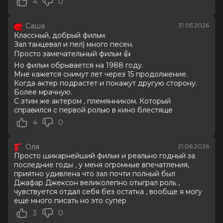
4
0
7.7
/ 10 (66 981 голос)
Год
2026
Саша
31.05.2026
Страна
Великобритания, США
Классный, добрый фильм.
Слоган
—
Зал танцевал и пел) много песен.
Режиссер
Антуан Фукуа
Просто замечательный фильм 👍
Актеры
Джаафар Джексон, Джулиано
Но фильм обрывается на 1988 году.
Вальди, Колман Доминго, Ниа Лонг,
Мне кажется снимут лет через 15 продолжение.
Майлз Теллер, Кендрик Сэмпсон, Кэт
Когда актер подрастет и покажут другую сторону.
Грэм, Лора Хэрриер, Лоренц Тейт,
Более мрачную.
Дерек Люк
С этим же актером , племянником. Который
Продюсеры
Джон Бранка, Грэм Кинг, Джон
справился с первой ролью в кино блестяще
МакКлейн
4
0
Сценаристы
Джон Логан
Жанр
биография, драма, музыка
Оля
21.06.2026
Длительность
2 ч 13 мин
Просто шикарнейший фильм и реально годный за
В прокате
с 23 июня до 12 августа
последние годы , у меня огромные впечатления,
Меморандум
до 3 июня
приятно удивлена что зал почти полный был
Джафар Джексон великолепно отыграл роль ,
чувствуется отдал себя без остатка , вообще я могу
еще много писать но это супер
3
0