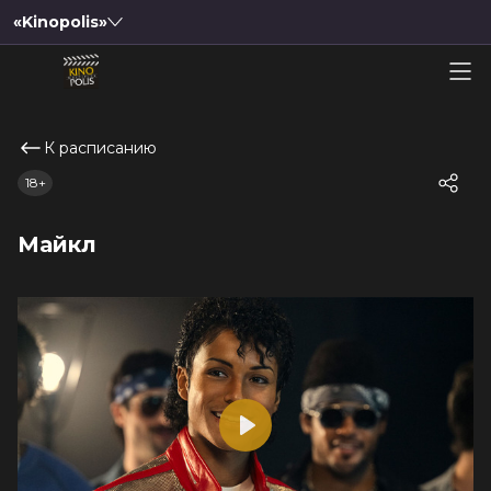
«Kinopolis»
К расписанию
18+
Майкл
Play