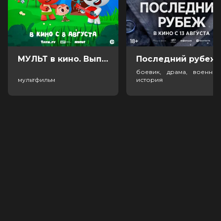
МУЛЬТ в кино. Выпуск №198. Некогда скучать (0+)
Посл
боевик, драма, военный
мультфильм
история