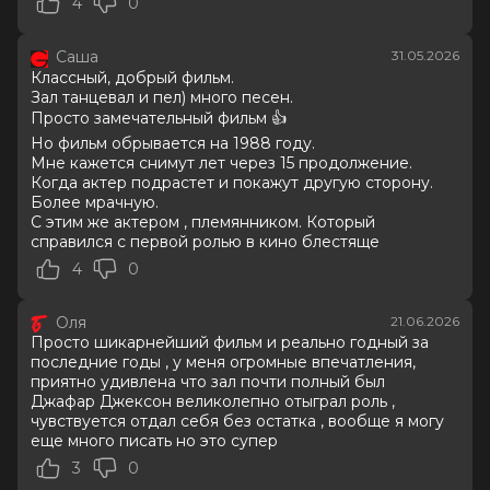
4
0
7.7
/ 10 (66 981 голос)
Год
2026
Саша
31.05.2026
Страна
Великобритания, США
Классный, добрый фильм.
Слоган
—
Зал танцевал и пел) много песен.
Режиссер
Антуан Фукуа
Просто замечательный фильм 👍
Актеры
Джаафар Джексон, Джулиано
Но фильм обрывается на 1988 году.
Вальди, Колман Доминго, Ниа Лонг,
Мне кажется снимут лет через 15 продолжение.
Майлз Теллер, Кендрик Сэмпсон, Кэт
Когда актер подрастет и покажут другую сторону.
Грэм, Лора Хэрриер, Лоренц Тейт,
Более мрачную.
Дерек Люк
С этим же актером , племянником. Который
Продюсеры
Джон Бранка, Грэм Кинг, Джон
справился с первой ролью в кино блестяще
МакКлейн
4
0
Сценаристы
Джон Логан
Жанр
биография, драма, музыка
Оля
21.06.2026
Длительность
2 ч 13 мин
Просто шикарнейший фильм и реально годный за
В прокате
с 23 июня до 12 августа
последние годы , у меня огромные впечатления,
Меморандум
до 3 июня
приятно удивлена что зал почти полный был
Джафар Джексон великолепно отыграл роль ,
чувствуется отдал себя без остатка , вообще я могу
еще много писать но это супер
3
0