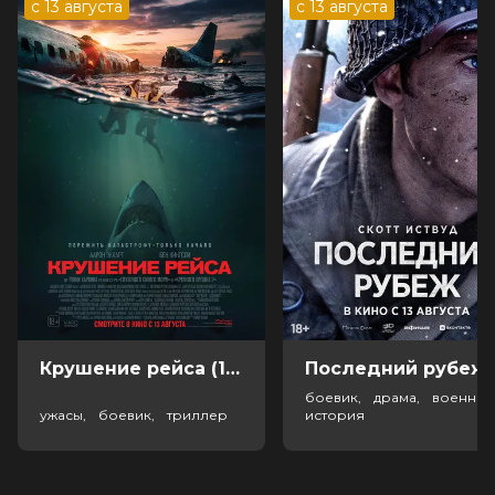
с 13 августа
с 13 августа
Крушение рейса (18+)
Посл
боевик, драма, военный
ужасы, боевик, триллер
история