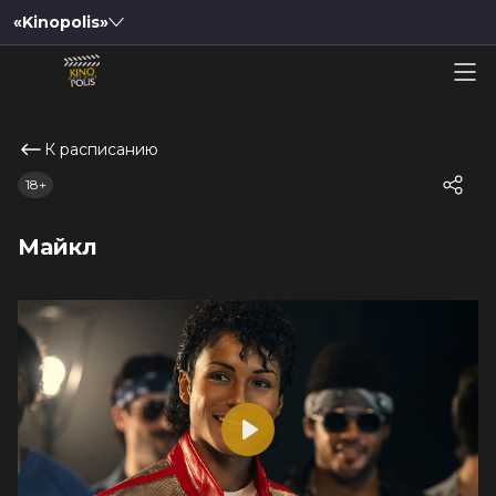
«Kinopolis»
К расписанию
18+
Майкл
Play