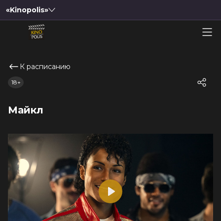
«Kinopolis»
К расписанию
18+
Майкл
Play