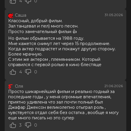
4
0
7.7
/ 10 (66 981 голос)
Год
2026
Саша
31.05.2026
Страна
Великобритания, США
Классный, добрый фильм.
Слоган
—
Зал танцевал и пел) много песен.
Режиссер
Антуан Фукуа
Просто замечательный фильм 👍
Актеры
Джаафар Джексон, Джулиано
Но фильм обрывается на 1988 году.
Вальди, Колман Доминго, Ниа Лонг,
Мне кажется снимут лет через 15 продолжение.
Майлз Теллер, Кендрик Сэмпсон, Кэт
Когда актер подрастет и покажут другую сторону.
Грэм, Лора Хэрриер, Лоренц Тейт,
Более мрачную.
Дерек Люк
С этим же актером , племянником. Который
Продюсеры
Джон Бранка, Грэм Кинг, Джон
справился с первой ролью в кино блестяще
МакКлейн
4
0
Сценаристы
Джон Логан
Жанр
биография, драма, музыка
Оля
21.06.2026
Длительность
2 ч 13 мин
Просто шикарнейший фильм и реально годный за
В прокате
с 23 июня до 7 августа
последние годы , у меня огромные впечатления,
Меморандум
до 3 июня
приятно удивлена что зал почти полный был
Джафар Джексон великолепно отыграл роль ,
чувствуется отдал себя без остатка , вообще я могу
еще много писать но это супер
3
0