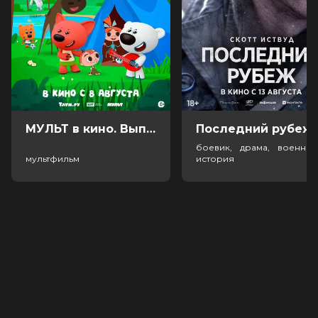
МУЛЬТ в кино. Выпуск №198. Некогда скучать (0+)
Посл
боевик, драма, военный
мультфильм
история