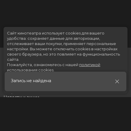
Сайт кинотеатра использует cookies для вашего
удобства: сохраняет данные для авторизации,
отслеживает ваши покупки, применяет персональные
настройки.
Вы можете отключить cookies в настройках
своего браузера, но это повлияет на функциональность
сайта.
Пожалуйста, ознакомьтесь с нашей
политикой
использования cookies
.
Запись не найдена
Принять
Расписание
Скоро в кино
Новости и акции
Рекламодателям
Партнеры
Служба поддержки
Вакансии