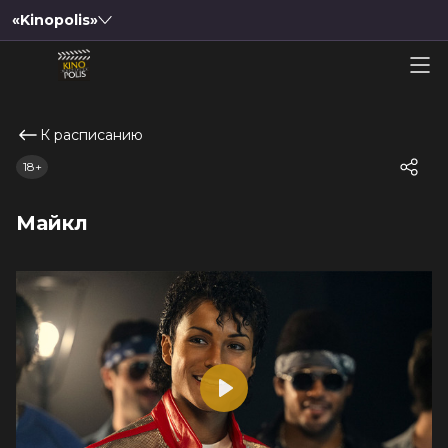
«Kinopolis»
К расписанию
18+
Майкл
Play