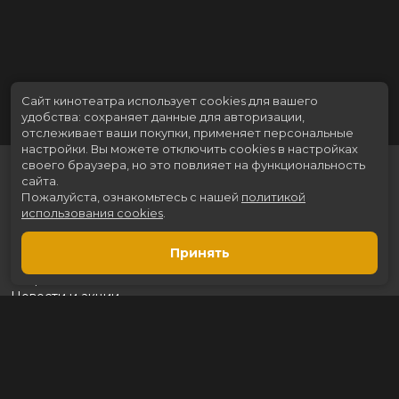
Сайт кинотеатра использует cookies для вашего
удобства: сохраняет данные для авторизации,
отслеживает ваши покупки, применяет персональные
настройки.
Вы можете отключить cookies в настройках
своего браузера, но это повлияет на функциональность
сайта.
Пожалуйста, ознакомьтесь с нашей
политикой
использования cookies
.
Принять
Расписание
Скоро в кино
Новости и акции
Рекламодателям
Партнеры
Служба поддержки
Вакансии