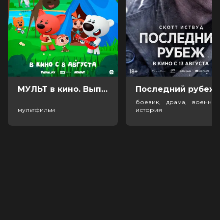
МУЛЬТ в кино. Выпуск №198. Некогда скучать (0+)
Посл
боевик, драма, военный
мультфильм
история