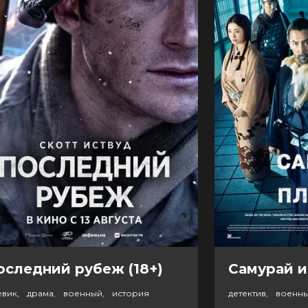
оследний рубеж (18+)
Самурай и
евик, драма, военный, история
детектив, военн