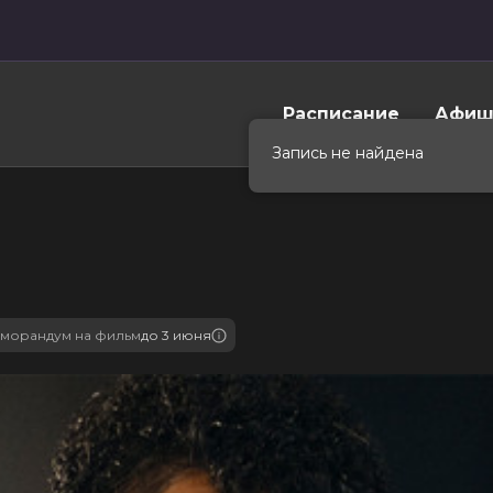
Расписание
Афиш
морандум на фильм
до 3 июня