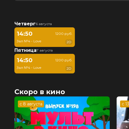
Четверг
6 августа
14:50
1200 руб.
Зал №4 - Love
2D
Пятница
7 августа
14:50
1200 руб.
Зал №4 - Love
2D
Скоро в кино
с 8 августа
с 1