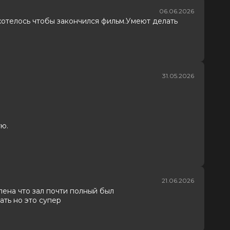
06.06.2026
хотелось чтобы закончился фильм.Умеют делать
31.05.2026
ую.
21.06.2026
ена что зал почти полный был
ать но это супер