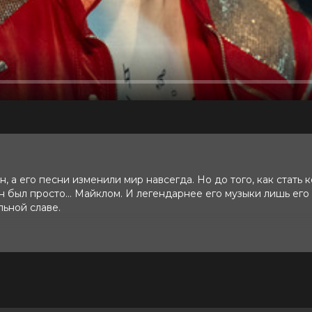
 а его песни изменили мир навсегда. Но до того, как стать 
н был просто… Майклом. И легендарнее его музыки лишь его
льной славе.
 10 (66 981 голос)
и, Колман Доминго, Ниа Лонг, Майлз