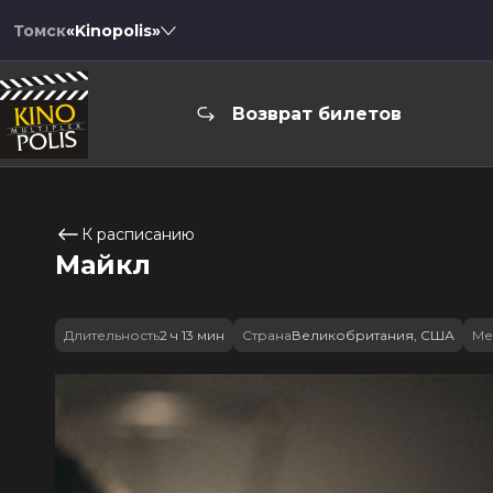
Томск
«Kinopolis»
Возврат билетов
К расписанию
Майкл
Длительность
2 ч 13 мин
Страна
Великобритания, США
Ме