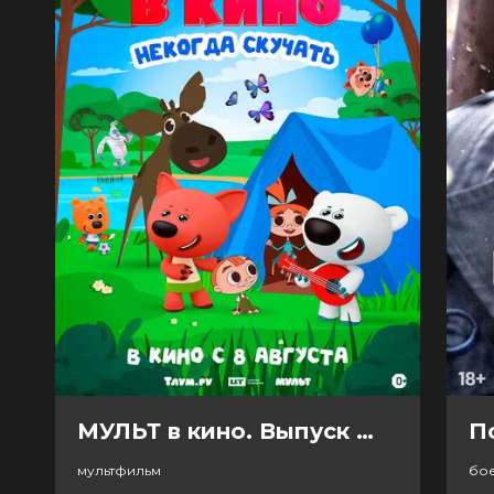
МУЛЬТ в кино. Выпуск №198. Некогда скучать (0+)
П
мультфильм
бо