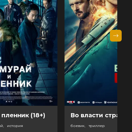
 пленник (18+)
Во власти страха (
ый, история
боевик, триллер