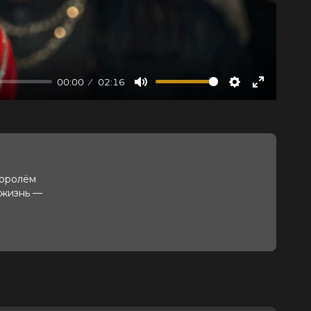
00:00
02:16
Mute
Settings
Enter
fullscree
королём
 жизнь —