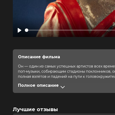
Play
Описание фильма
Он — один из самых успешных артистов всех времен,
поп-музыки, собирающим стадионы поклонников, о
полная взлётов и падений на пути к головокружите
Полное описание
Оценка
7.8
/ 10 (161 735 голосов)
7.7
/
Год
2026
Страна
Великобритания, США
Слоган
—
Лучшие отзывы
Режиссер
Антуан Фукуа
Актеры
Джаафар Джексон, Джулиано Вальд