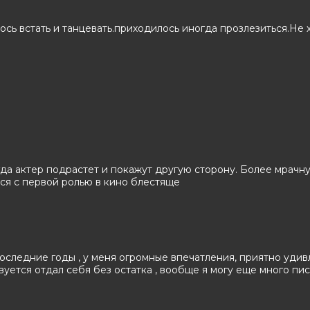
м, Лора Хэрриер, Лоренц Тейт, Дерек
сь встать и танцевать.приходилось иногда прозлезиться.Не 
кКлейн
да актер подрастет и покажут другую сторону. Более мрачн
лся с первой ролью в кино блестяще
следние годы , у меня огромные впечатления, приятно удивл
уется отдал себя без остатка , вообще я могу еще много пис