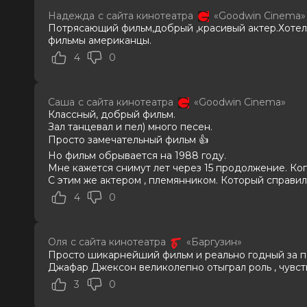
Теллер, Кендрик Сэмпсон, Кэт Грэ
Надежда
с сайта кинотеатра
«Goodwin Cinema»
Люк
Потрясающий фильм,добрый ,красивый актер.Хотело
Продюсеры
Джон Бранка, Грэм Кинг, Джон Ма
фильмы американцы.
Сценаристы
Джон Логан
4
0
Жанр
биография, драма, музыка
Длительность
2 ч 13 мин
В прокате
с 23 июня до 7 августа
Саша
с сайта кинотеатра
«Goodwin Cinema»
Меморандум
до 3 июня
Классный, добрый фильм.
Зал танцевал и пел) много песен.
Просто замечательный фильм 👍
Но фильм обрывается на 1988 году.
Мне кажется снимут лет через 15 продолжение. Ког
С этим же актером , племянником. Который справи
4
0
Оля
с сайта кинотеатра
«Баргузин»
Просто шикарнейший фильм и реально годный за по
Джафар Джексон великолепно отыграл роль , чувств
3
0