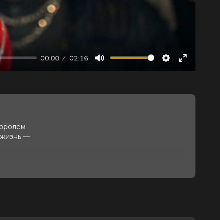
00:00
02:16
Mute
Settings
Enter
fullscree
королём
 жизнь —