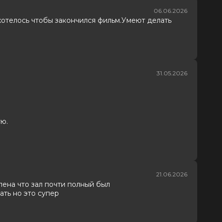
06.06.2026
хотелось чтобы закончился фильм.Умеют делать
31.05.2026
ую.
21.06.2026
ена что зал почти полный был
ать но это супер