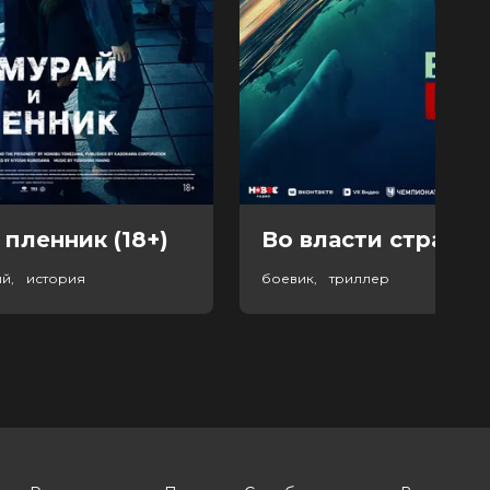
 пленник (18+)
Во власти страха (
ый, история
боевик, триллер