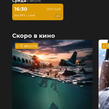
Среда
12 августа
16:30
1200 руб.
Зал №4 - Love
2D
Скоро в кино
с 13 августа
с 1