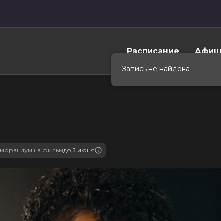
Расписание
Афиш
Запись не найдена
морандум на фильм
до 3 июня