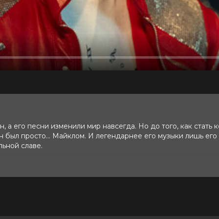
 а его песни изменили мир навсегда. Но до того, как стать 
н был просто… Майклом. И легендарнее его музыки лишь его
льной славе.
 10 (66 981 голос)
и, Колман Доминго, Ниа Лонг, Майлз