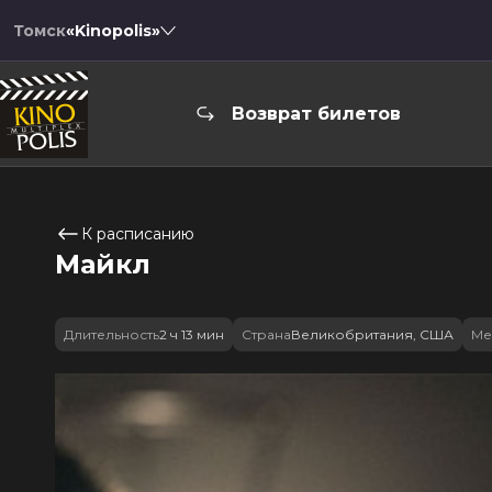
Томск
«Kinopolis»
Возврат билетов
К расписанию
Майкл
Длительность
2 ч 13 мин
Страна
Великобритания, США
Ме