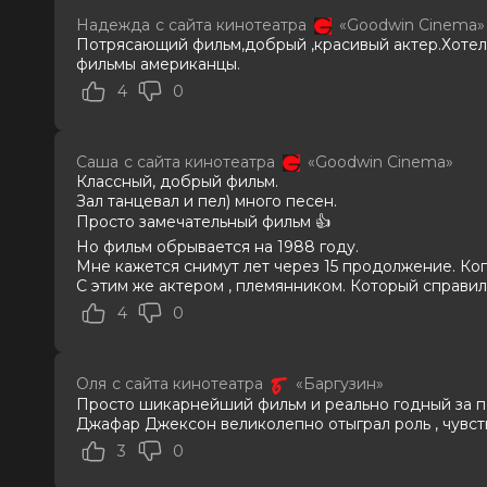
Теллер, Кендрик Сэмпсон, Кэт Грэ
Надежда
с сайта кинотеатра
«Goodwin Cinema»
Люк
Потрясающий фильм,добрый ,красивый актер.Хотело
Продюсеры
Джон Бранка, Грэм Кинг, Джон Ма
фильмы американцы.
Сценаристы
Джон Логан
4
0
Жанр
биография, драма, музыка
Длительность
2 ч 13 мин
В прокате
с 23 июня до 12 августа
Саша
с сайта кинотеатра
«Goodwin Cinema»
Меморандум
до 3 июня
Классный, добрый фильм.
Зал танцевал и пел) много песен.
Просто замечательный фильм 👍
Но фильм обрывается на 1988 году.
Мне кажется снимут лет через 15 продолжение. Ког
С этим же актером , племянником. Который справи
4
0
Оля
с сайта кинотеатра
«Баргузин»
Просто шикарнейший фильм и реально годный за по
Джафар Джексон великолепно отыграл роль , чувств
3
0