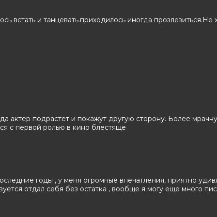
м, Лора Хэрриер, Лоренц Тейт, Дерек
сь встать и танцевать.приходилось иногда прозлезиться.Не 
кКлейн
да актер подрастет и покажут другую сторону. Более мрачн
лся с первой ролью в кино блестяще
следние годы , у меня огромные впечатления, приятно удивл
уется отдал себя без остатка , вообще я могу еще много пис