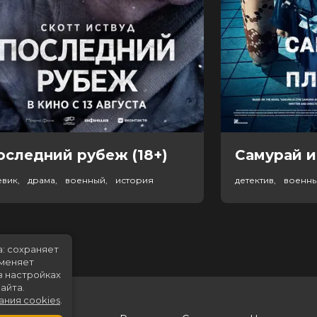
оследний рубеж (18+)
Самурай и
евик, драма, военный, история
детектив, военн
а: сохраняет
именяет
в настройках
айта.
ания cookies
.