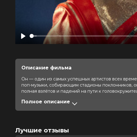
Play
Описание фильма
Он — один из самых успешных артистов всех времен,
поп-музыки, собирающим стадионы поклонников, о
полная взлётов и падений на пути к головокружите
Полное описание
Оценка
7.8
/ 10 (163 818 голосов)
7.7
/
Год
2026
Страна
Великобритания, США
Слоган
—
Лучшие отзывы
Режиссер
Антуан Фукуа
Актеры
Джаафар Джексон, Джулиано Вальд