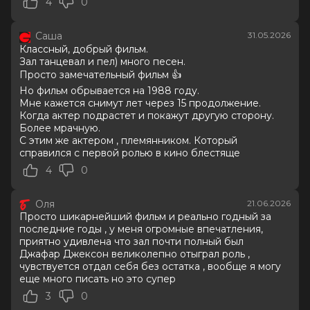
4
0
7.7
/ 10 (66 981 голос)
Год
2026
Саша
31.05.2026
Страна
Великобритания, США
Классный, добрый фильм.
Слоган
—
Зал танцевал и пел) много песен.
Режиссер
Антуан Фукуа
Просто замечательный фильм 👍
Актеры
Джаафар Джексон, Джулиано
Но фильм обрывается на 1988 году.
Вальди, Колман Доминго, Ниа Лонг,
Мне кажется снимут лет через 15 продолжение.
Майлз Теллер, Кендрик Сэмпсон, Кэт
Когда актер подрастет и покажут другую сторону.
Грэм, Лора Хэрриер, Лоренц Тейт,
Более мрачную.
Дерек Люк
С этим же актером , племянником. Который
Продюсеры
Джон Бранка, Грэм Кинг, Джон
справился с первой ролью в кино блестяще
МакКлейн
4
0
Сценаристы
Джон Логан
Жанр
биография, драма, музыка
Оля
21.06.2026
Длительность
2 ч 13 мин
Просто шикарнейший фильм и реально годный за
В прокате
с 23 июня до 12 августа
последние годы , у меня огромные впечатления,
Меморандум
до 3 июня
приятно удивлена что зал почти полный был
Джафар Джексон великолепно отыграл роль ,
чувствуется отдал себя без остатка , вообще я могу
еще много писать но это супер
3
0