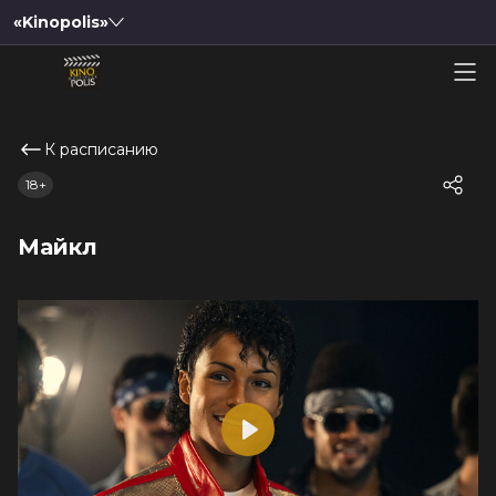
«Kinopolis»
К расписанию
18+
Майкл
Play