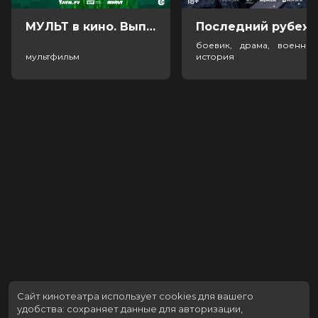
МУЛЬТ в кино. Выпуск №198. Некогда скучать (0+)
Посл
боевик, драма, военный
мультфильм
история
Сайт кинотеатра использует cookies для вашего
удобства: сохраняет данные для авторизации,