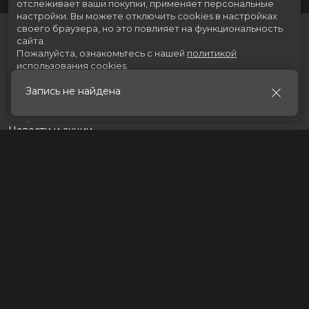
отслеживает ваши покупки, применяет персональные
настройки.
Вы можете отключить cookies в настройках
своего браузера, но это повлияет на функциональность
сайта.
Пожалуйста, ознакомьтесь с нашей
политикой
использования cookies
.
Запись не найдена
Принять
Расписание
Скоро в кино
Новости и акции
Рекламодателям
Партнеры
Служба поддержки
Вакансии
г. Томск, пр. Ленина 217 стр.2, ТЦ «Мегаполис»
Касса:
+7 (3822) 289-471