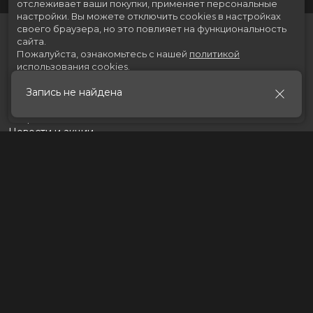
отслеживает ваши покупки, применяет персональные
настройки.
Вы можете отключить cookies в настройках
своего браузера, но это повлияет на функциональность
сайта.
Пожалуйста, ознакомьтесь с нашей
политикой
использования cookies
.
Запись не найдена
Принять
Расписание
Скоро в кино
Новости и акции
Рекламодателям
Партнеры
Служба поддержки
Вакансии
г. Томск, пр. Ленина 217 стр.2, ТЦ «Мегаполис»
Касса:
+7 (3822) 289-471