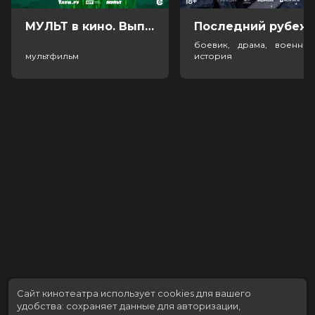
МУЛЬТ в кино. Выпуск №198. Некогда скучать (0+)
Посл
боевик, драма, военный
мультфильм
история
Сайт кинотеатра использует cookies для вашего
удобства: сохраняет данные для авторизации,