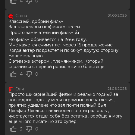
4
0
7.7
/ 10 (66 981 голос)
Год
2026
Саша
31.05.2026
Страна
Великобритания, США
Классный, добрый фильм.
Слоган
—
Зал танцевал и пел) много песен.
Режиссер
Антуан Фукуа
Просто замечательный фильм 👍
Актеры
Джаафар Джексон, Джулиано
Но фильм обрывается на 1988 году.
Вальди, Колман Доминго, Ниа Лонг,
Мне кажется снимут лет через 15 продолжение.
Майлз Теллер, Кендрик Сэмпсон, Кэт
Когда актер подрастет и покажут другую сторону.
Грэм, Лора Хэрриер, Лоренц Тейт,
Более мрачную.
Дерек Люк
С этим же актером , племянником. Который
Продюсеры
Джон Бранка, Грэм Кинг, Джон
справился с первой ролью в кино блестяще
МакКлейн
4
0
Сценаристы
Джон Логан
Жанр
биография, драма, музыка
Оля
21.06.2026
Длительность
2 ч 13 мин
Просто шикарнейший фильм и реально годный за
В прокате
с 23 июня до 12 августа
последние годы , у меня огромные впечатления,
Меморандум
до 3 июня
приятно удивлена что зал почти полный был
Джафар Джексон великолепно отыграл роль ,
чувствуется отдал себя без остатка , вообще я могу
еще много писать но это супер
3
0