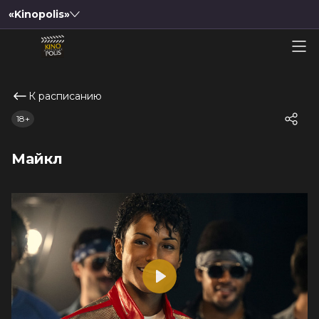
«Kinopolis»
К расписанию
18+
Майкл
Play