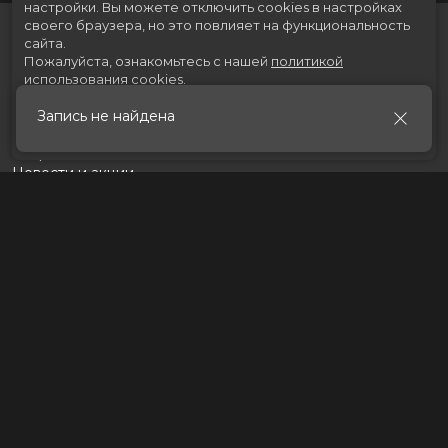
настройки.
Вы можете отключить cookies в настройках
своего браузера, но это повлияет на функциональность
сайта.
Пожалуйста, ознакомьтесь с нашей
политикой
использования cookies
.
Запись не найдена
Принять
Расписание
Скоро в кино
Новости и акции
Рекламодателям
Партнеры
Служба поддержки
Вакансии
г. Томск, пр. Ленина 217 стр.2, ТЦ «Мегаполис»
Касса:
+7 (3822) 289-471
Разработка сайта «Nikolas Group»