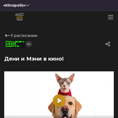
«Kinopolis»
К расписанию
6+
Дени и Мэни в кино!
Play