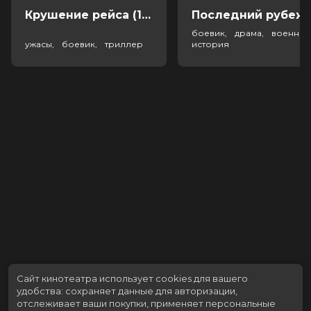
Крушение рейса (18+)
Посл
боевик, драма, военный
ужасы, боевик, триллер
история
Сайт кинотеатра использует cookies для вашего
удобства: сохраняет данные для авторизации,
отслеживает ваши покупки, применяет персональные