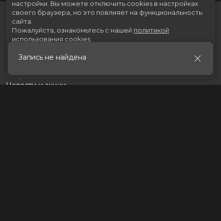
настройки.
Вы можете отключить cookies в настройках
своего браузера, но это повлияет на функциональность
сайта.
Пожалуйста, ознакомьтесь с нашей
политикой
использования cookies
.
Запись не найдена
Принять
Расписание
Скоро в кино
Новости и акции
Рекламодателям
Партнеры
Служба поддержки
Вакансии
г. Томск, пр. Ленина 217 стр.2, ТЦ «Мегаполис»
Касса:
+7 (3822) 289-471
Разработка сайта «Nikolas Group»