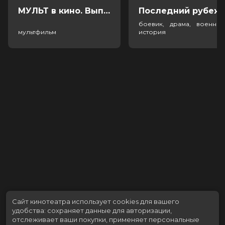
МУЛЬТ в кино. Выпуск №198. Некогда скучать (0+)
Посл
боевик, драма, военный
мультфильм
история
Сайт кинотеатра использует cookies для вашего
удобства: сохраняет данные для авторизации,
отслеживает ваши покупки, применяет персональные