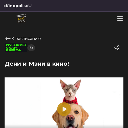
«Kinopolis»
К расписанию
6+
Дени и Мэни в кино!
Play