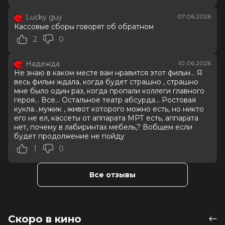
Год
2026
Lucky guy
07.06.2026
Страна
США
Кассовые сборы говорят об обратном
Слоган
—
Режиссер
Кейн Парсонс
2
0
Актеры
Чиветель Эджиофор, Ренате
Реинсве, Марк Дюпласс, Финн
Надежда
10.06.2026
Беннетт, Лукита Максвелл, Эван
Не знаю в каком месте вам нравится этот фильм... Я
Джогиа, Роберт Боброцкий, Эмбер
весь фильм ждала, когда будет страшно , страшно
Эмброуз, Криста Косонен, Филип
мне было один раз, когда пропали коллеги главного
Грэйнджер
героя... Все... Остальное театр абсурда... Ростовая
кукла...мужик , живот которого можно есть, но никто
Продюсеры
Кори Эделсон, Питер Чернин, Дэн
его не ел, кассеты от аппарата МРТ есть, аппарата
Коэн
нет, почему в лабиринтах мебель,? Вобщем если
Сценаристы
Уилл Судик, Кейн Парсонс
будет продолжение не пойду
Жанр
ужасы
1
0
Длительность
1 ч 56 мин
В прокате
с 4 июня до 24 июня
Меморандум
до 10 июня
Все отзывы
Скоро в кино