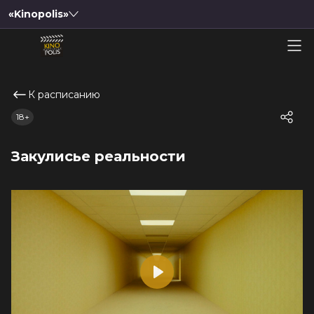
«Kinopolis»
К расписанию
18+
Закулисье реальности
Play