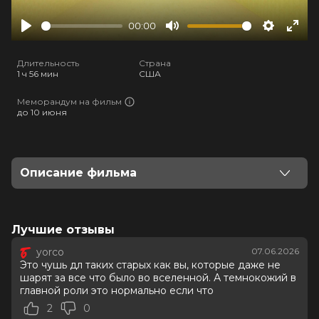
00:00
Play
Mute
Settings
Ente
full
Длительность
Страна
1 ч 56 мин
США
Меморандум на фильм
до 10 июня
Описание фильма
Когда неудачливый продавец мебели Кларк
обнаруживает скрытый портал в другое измерение в
подвале своего магазина, он оказывается в
Лучшие отзывы
бесконечном лабиринте извилистых жёлтых
yorco
07.06.2026
коридоров с влажными коврами и шумящими
Это чушь дл таких старых как вы, которые даже не
лампами.
шарят за все что было во вселенной. А темнокожий в
главной роли это нормально если что
Оценка
6.6
/ 10 (133 014 голоса)
2
0
6.9
/ 10 (151 394 голоса)