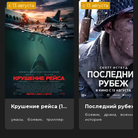
с 13 августа
с 13 августа
Крушение рейса (18+)
Посл
боевик, драма, военный
ужасы, боевик, триллер
история