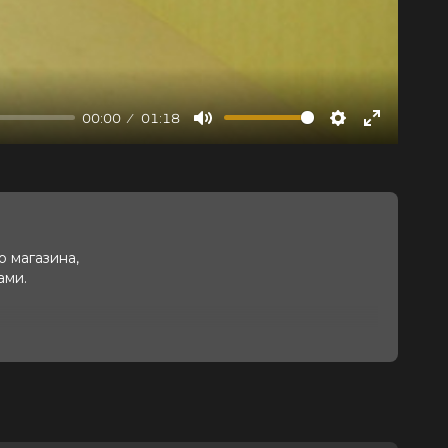
00:00
01:18
Mute
Settings
Enter
fullscree
 магазина,
ами.