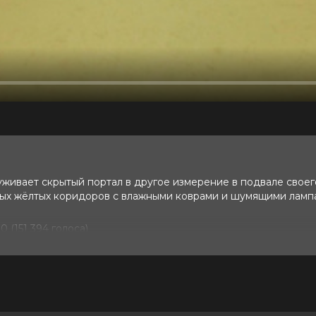
ивает скрытый портал в другое измерение в подвале своего
тых жёлтых коридоров с влажными коврами и шумящими ламп
10 (151 394 голоса)
ве, Марк Дюпласс, Финн Беннетт,
оберт Боброцкий, Эмбер Эмброуз,