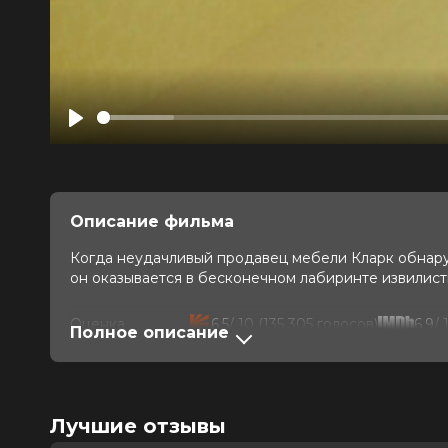
Play
Описание фильма
Когда неудачливый продавец мебели Кларк обнаруж
он оказывается в бесконечном лабиринте извилис
Оценка
6.5
/ 10 (135 305 голосов)
6.9
/ 
Полное описание
Год
2026
Страна
США
Слоган
—
Режиссер
Кейн Парсонс
Лучшие отзывы
Актеры
Чиветель Эджиофор, Ренате Реинс
Лукита Максвелл, Эван Джогиа, Р