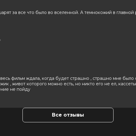
 Коэн
шарят за все что было во вселенной. А темнокожий в главной
»
 весь фильм ждала, когда будет страшно , страшно мне было о
мужик , живот которого можно есть, но никто его не ел, кассет
ение не пойду
Все отзывы