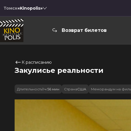
Томск
«Kinopolis»
Возврат билетов
К расписанию
Закулисье реальности
Длительность
1 ч 56 мин
Страна
США
Меморандум на фил