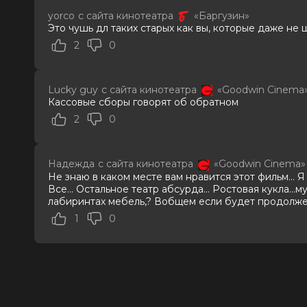
Криста Косонен, Филип Грэйнджер
yorco
с сайта кинотеатра
«Баргузин»
Продюсеры
Кори Эделсон, Питер Чернин, Дэн
Это чушь дл таких старых как вы, которые даже не 
Сценаристы
Уилл Судик, Кейн Парсонс
2
0
Жанр
ужасы
Длительность
1 ч 56 мин
В прокате
с 4 июня до 24 июня
Lucky guy
с сайта кинотеатра
«Goodwin Cinema
Меморандум
до 10 июня
Кассовые сборы говорят об обратном
2
0
Надежда
с сайта кинотеатра
«Goodwin Cinema»
Не знаю в каком месте вам нравится этот фильм... Я
Все... Остальное театр абсурда... Ростовая кукла...
лабиринтах мебель,? Вобщем если будет продолж
1
0