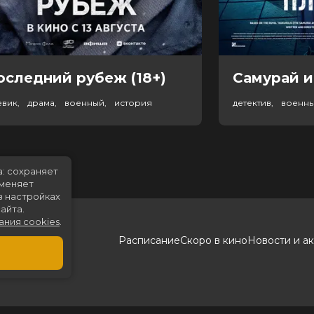
оследний рубеж (18+)
Самурай и
евик, драма, военный, история
детектив, военн
а: сохраняет
именяет
в настройках
айта.
ания cookies
.
Расписание
Скоро в кино
Новости и а