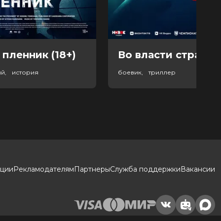
 пленник (18+)
Во власти страха (
ый, история
боевик, триллер
кции
Рекламодателям
Партнеры
Служба поддержки
Вакансии