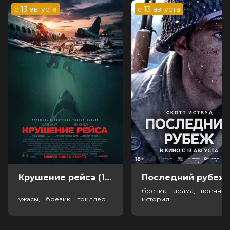
с 13 августа
с 13 августа
Крушение рейса (18+)
Посл
боевик, драма, военный
ужасы, боевик, триллер
история