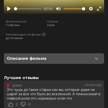
00:00
Play
Mute
Settings
Ente
full
Длительность
Страна
1 ч 56 мин
США
Меморандум на фильм
до 10 июня
Описание фильма
Когда неудачливый продавец мебели Кларк
обнаруживает скрытый портал в другое измерение в
подвале своего магазина, он оказывается в
Лучшие отзывы
бесконечном лабиринте извилистых жёлтых
yorco
07.06.2026
коридоров с влажными коврами и шумящими
Это чушь дл таких старых как вы, которые даже не
лампами.
шарят за все что было во вселенной. А темнокожий в
главной роли это нормально если что
Оценка
6.6
/ 10 (133 978 голосов)
2
0
6.9
/ 10 (151 394 голоса)