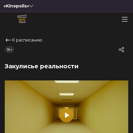
«Kinopolis»
К расписанию
18+
Закулисье реальности
Play