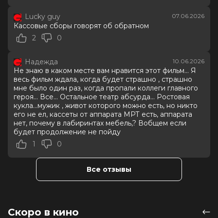
Год
2026
Lucky guy
07.06.2026
Страна
США
Кассовые сборы говорят об обратном
Слоган
—
Режиссер
Кейн Парсонс
2
0
Актеры
Чиветель Эджиофор, Ренате
Реинсве, Марк Дюпласс, Финн
Надежда
10.06.2026
Беннетт, Лукита Максвелл, Эван
Не знаю в каком месте вам нравится этот фильм... Я
Джогиа, Роберт Боброцкий, Эмбер
весь фильм ждала, когда будет страшно , страшно
Эмброуз, Криста Косонен, Филип
мне было один раз, когда пропали коллеги главного
Грэйнджер
героя... Все... Остальное театр абсурда... Ростовая
кукла...мужик , живот которого можно есть, но никто
Продюсеры
Кори Эделсон, Питер Чернин, Дэн
его не ел, кассеты от аппарата МРТ есть, аппарата
Коэн
нет, почему в лабиринтах мебель,? Вобщем если
Сценаристы
Уилл Судик, Кейн Парсонс
будет продолжение не пойду
Жанр
ужасы
1
0
Длительность
1 ч 56 мин
В прокате
с 4 июня до 24 июня
Меморандум
до 10 июня
Все отзывы
Скоро в кино