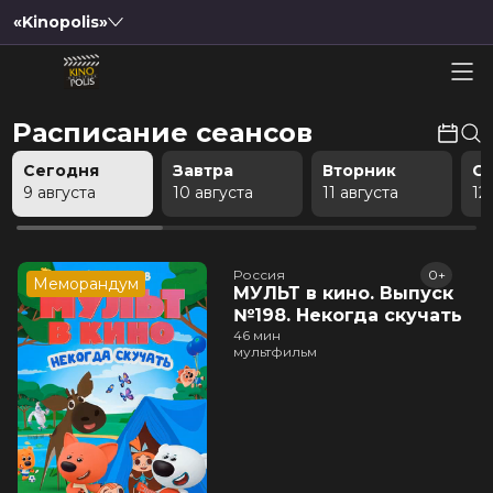
«Kinopolis»
Расписание сеансов
Сегодня
Завтра
Вторник
С
9 августа
10 августа
11 августа
12
Россия
0+
Меморандум
МУЛЬТ в кино. Выпуск
№198. Некогда скучать
46 мин
мультфильм