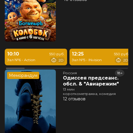
10:10
12:25
550 руб.
550 руб.
Зал №6 - Action
Зал №5 - INvision
2D
2D
Россия
18+
Меморандум
Одиссея предсеанс.
обсл. & "Авиарежим"
13 мин
короткометражка, комедия
12 отзывов