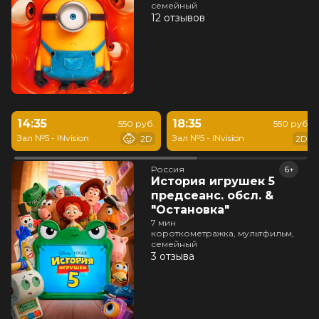
семейный
12 отзывов
14:35
18:35
550 руб.
550 руб.
Зал №5 - INvision
Зал №5 - INvision
2D
2D
Россия
6+
История игрушек 5
предсеанс. обсл. &
"Остановка"
7 мин
короткометражка, мультфильм,
семейный
3 отзыва