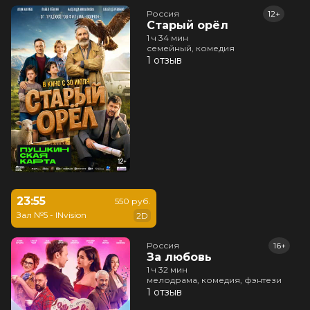
Россия
12+
Старый орёл
1 ч 34 мин
семейный, комедия
1 отзыв
23:55
550 руб.
Зал №5 - INvision
2D
Россия
16+
За любовь
1 ч 32 мин
мелодрама, комедия, фэнтези
1 отзыв