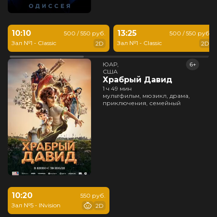
10:10
13:25
500 / 550 руб.
500 / 550 руб.
Зал №1 - Classic
Зал №1 - Classic
2D
2D
ЮАР,

6+
США
Храбрый Давид
1 ч 49 мин
мультфильм, мюзикл, драма,
приключения, семейный
10:20
550 руб.
Зал №5 - INvision
2D