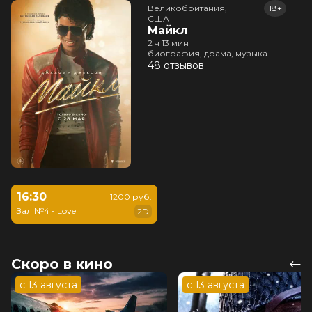
Великобритания,

18+
США
Майкл
2 ч 13 мин
биография, драма, музыка
48 отзывов
16:30
1200 руб.
Зал №4 - Love
2D
Скоро в кино
с 13 августа
с 13 августа