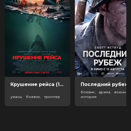
Крушение рейса (18+)
Посл
боевик, драма, военный
ужасы, боевик, триллер
история