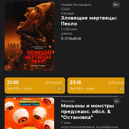
Новая Зеландия,

18+
США,

Канада
Зловещие мертвецы:
Пекло
1 ч 55 мин
ужасы
6 отзывов
21:05
23:15
1200 руб.
1200 руб.
Зал №4 - Love
Зал №4 - Love
2D
2D
Россия
6+
Миньоны и монстры
предсеанс. обсл. &
"Остановка"
7 мин
короткометражка, мультфильм,