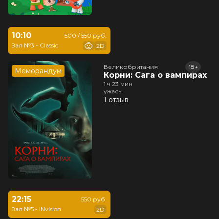
10:10
500 / 550 руб.
Зал №3 - Classic
2D
Великобритания
18+
Меморандум
Корни: Сага о вампирах
1 ч 23 мин
ужасы
1 отзыв
22:15
550 руб.
Зал №5 - INvision
2D