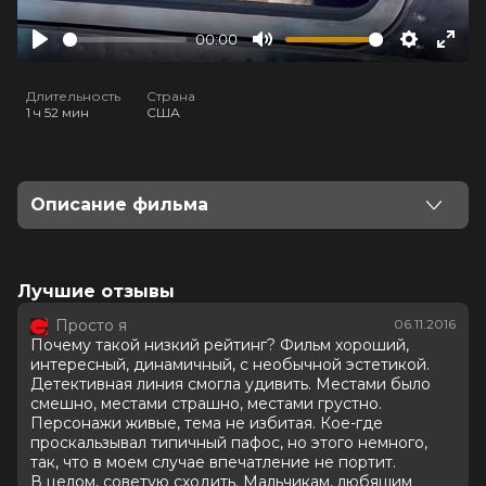
00:00
Play
Mute
Settings
Ente
full
Длительность
Страна
1 ч 52 мин
США
Описание фильма
Каждое утро Рейчел ездит на одном и том же
поезде. Маршрут всегда одинаков, это даёт
девушке возможность наблюдать за парой,
Лучшие отзывы
завтракающей на террасе. Дав им имена Джесс и
Просто я
06.11.2016
Джейсон, Рейчел считает их «безупречной» парой, у
Почему такой низкий рейтинг? Фильм хороший,
которой есть всё: счастье, любовь, благополучие.
интересный, динамичный, с необычной эстетикой.
Однажды, проезжая, она замечает, что во дворе
Детективная линия смогла удивить. Местами было
дома, где живут супруги, происходит что-то странное
смешно, местами страшно, местами грустно.
и загадочное, это приводит её в шок. На следующий
Персонажи живые, тема не избитая. Кое-где
день Джесс исчезает. Рейчел решает для себя, что
проскальзывал типичный пафос, но этого немного,
только она сможет разгадать тайну исчезновения. Но
так, что в моем случае впечатление не портит.
В целом, советую сходить. Мальчикам, любящим
воспримет ли полиция её показания всерьёз? И надо