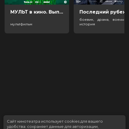
МУЛЬТ в кино. Выпуск №198. Некогда скучать (0+)
Посл
боевик, драма, военный
мультфильм
история
Сайт кинотеатра использует cookies для вашего
удобства: сохраняет данные для авторизации,