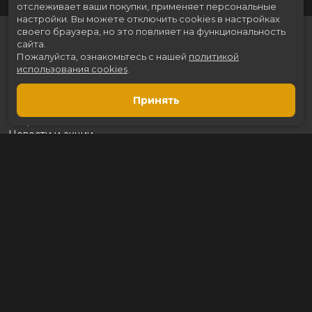
отслеживает ваши покупки, применяет персональные
настройки.
Вы можете отключить cookies в настройках
своего браузера, но это повлияет на функциональность
сайта.
Пожалуйста, ознакомьтесь с нашей
политикой
использования cookies
.
Принять
Расписание
Скоро в кино
Новости и акции
Рекламодателям
Партнеры
Служба поддержки
Вакансии
г. Томск, пр. Ленина 217 стр.2, ТЦ «Мегаполис»
Касса:
+7 (3822) 289-471