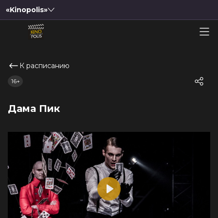
«Kinopolis»
К расписанию
16+
Дама Пик
Play