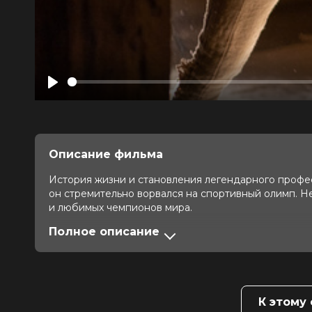
Play
Описание фильма
История жизни и становления легендарного профе
он стремительно ворвался на спортивный олимп. Не
и любимых чемпионов мира.
Полное описание
Оценка
6.6
/ 10 (10 553 голоса)
5.5
/ 10
Год
2022
Страна
Великобритания
Слоган
«Твой главный соперник — это ты 
Режиссер
Дэниэл Грэм
К этому
Актеры
Мэтт Хукингс, Рэй Уинстон, Рассе