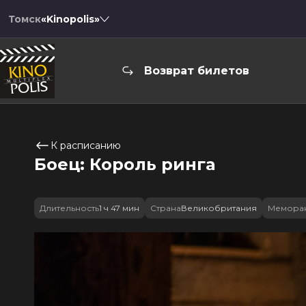
Томск
«Kinopolis»
Возврат билетов
К расписанию
Боец: Король ринга
Длительность
1 ч 47 мин
Страна
Великобритания
Меморан