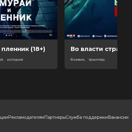
 пленник (18+)
Во власти страха (
ый, история
боевик, триллер
кции
Рекламодателям
Партнеры
Служба поддержки
Вакансии