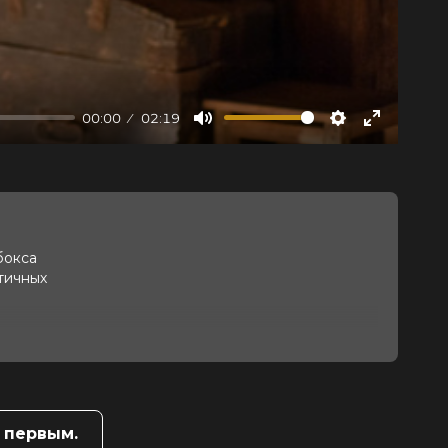
00:00
02:19
Mute
Settings
Enter
fullscree
бокса
тичных
 первым.