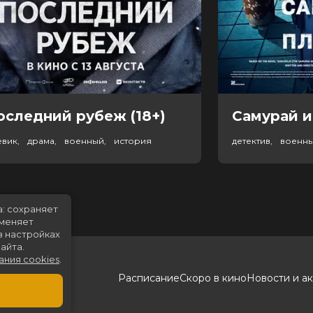
оследний рубеж (18+)
Самурай и
евик, драма, военный, история
детектив, военн
а: сохраняет
именяет
в настройках
айта.
ания cookies
.
Расписание
Скоро в кино
Новости и а