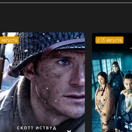
Глен Фокс, Рики Чаплин, Люси Мартин
 Майкл Брин
3 августа
с 13 августа