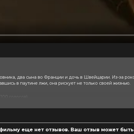
бовника, два сына во Франции и дочь в Швейцарии. Из-за рок
авшись в паутине лжи, она рискует не только своей жизнью.
2 100 голосов)
уно Саломон, Жаклин Биссет, Франсуа
 фильму еще нет отзывов. Ваш отзыв может быть
нн-Лор Деклерк