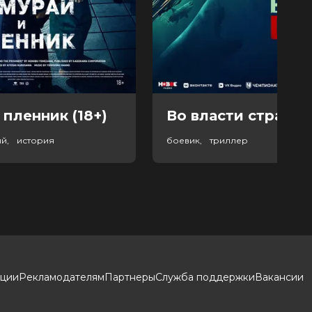
 пленник (18+)
Во власти страха (
ый, история
боевик, триллер
кции
Рекламодателям
Партнеры
Служба поддержки
Вакансии