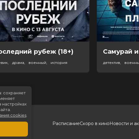
оследний рубеж (18+)
Самурай и
евик, драма, военный, история
детектив, военн
а: сохраняет
именяет
в настройках
айта.
ания cookies
.
Расписание
Скоро в кино
Новости и а