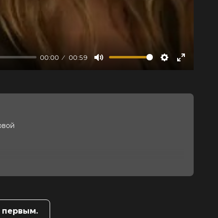
00:00
00:59
Mute
Settings
Enter
fullscree
овой
 первым.