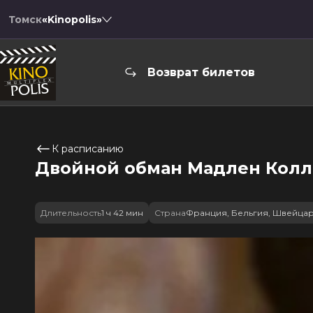
Томск
«Kinopolis»
Возврат билетов
К расписанию
Двойной обман Мадлен Кол
Длительность
1 ч 42 мин
Страна
Франция, Бельгия, Швейца