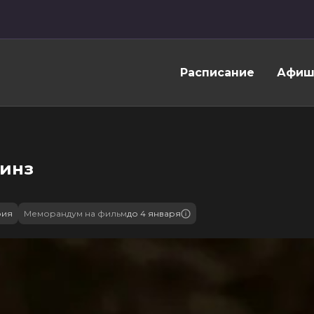
Расписание
Афиш
линз
рия
Меморандум на фильм
до 4 января