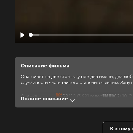
Play
Описание фильма
Она живет на две страны, у нее два имени, два лю
случайности часть тайного становится явным. Запут
Оценка
5.9
/ 10 (3 991 голос)
6.2
/ 10 (
Полное описание
Год
2021
Страна
Франция, Бельгия, Швейцария
Режиссер
Антуан Барро
Актеры
Виржини Эфира, Ким Гутьеррес, Бр
Ростен
К этому
Продюсеры
Жюстен Торан, Жоэль Бертосса, А