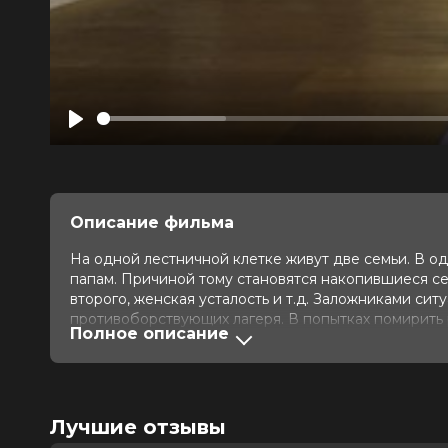
Play
Описание фильма
На одной лестничной клетке живут две семьи. В од
папам. Причиной тому становятся накопившиеся с
второго, женская усталость и т.д. Заложниками си
противоборствующих лагеря. В попытках помирить
Полное описание
выход – позвонить и попросить приехать дедушку. 
Оценка
4.9
/ 10 (7 991 голос)
Год
2022
Лучшие отзывы
Страна
Россия
Слоган
«Самая трудная мужская работа - б