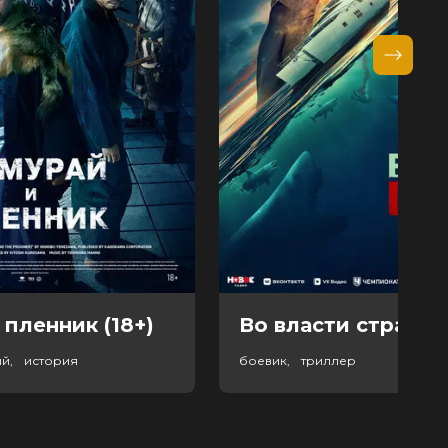
 пленник (18+)
Во власти страха (
ый, история
боевик, триллер