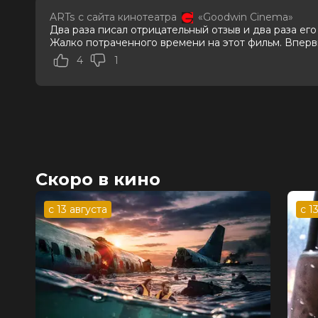
согласны»
ARTs
с сайта кинотеатра
«Goodwin Cinema»
Режиссер
Максим Малинин
Два раза писал отрицательный отзыв и два раза его
Актеры
Роман Постовалов, Анна Чурина, А
Жалко потраченного времени на этот фильм. Вперв
Санько, Елизавета Медведева, Сев
4
1
Продюсеры
Петр Черенков, Айсель Назарли, А
Сценаристы
Геннадий Шеин
Жанр
комедия, семейный
Длительность
1 ч 42 мин
В прокате
с 23 февраля до 22 марта
Меморандум
до 1 марта
Пушкинская карта
Можно оплатить
Скоро в кино
с 13 августа
с 1