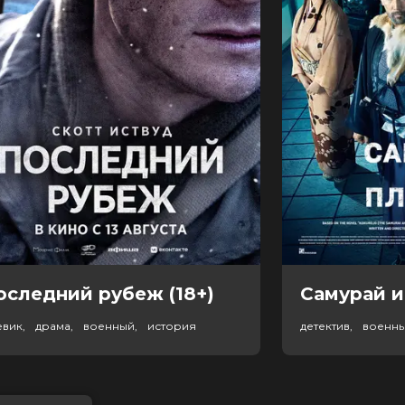
оследний рубеж (18+)
Самурай и
евик, драма, военный, история
детектив, военн