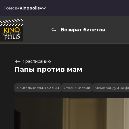
Томск
«Kinopolis»
Возврат билетов
К расписанию
Папы против мам
Длительность
1 ч 42 мин
Страна
Россия
Меморандум на ф