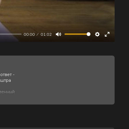
00:00
01:02
Mute
Settings
Enter
fullscree
ответ -
уштра
твенный