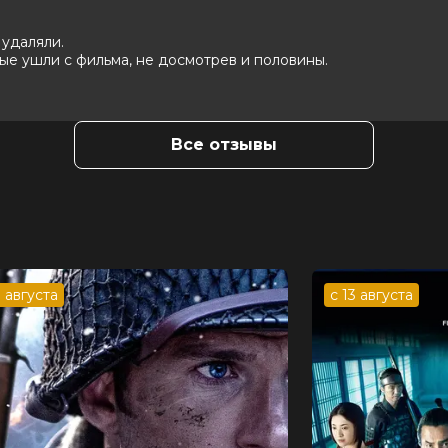
 удаляли.
ртём Ткаченко, Владимир Стеклов, Ёла
ые ушли с фильма, не досмотрев и половины.
астьян Бугаев
хмет Файзуллин
Все отзывы
3 августа
с 13 августа