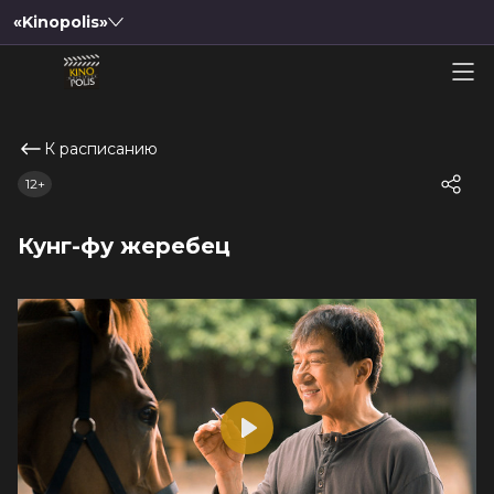
«Kinopolis»
К расписанию
12+
Кунг-фу жеребец
Play