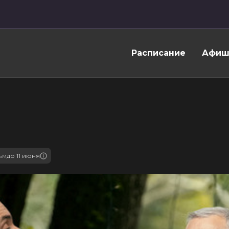
Расписание
Афиш
ьм
до 11 июня