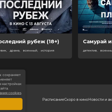
оследний рубеж (18+)
Самурай и
евик, драма, военный, история
детектив, военн
а: сохраняет
именяет
в настройках
айта.
ания cookies
.
Расписание
Скоро в кино
Новости и а