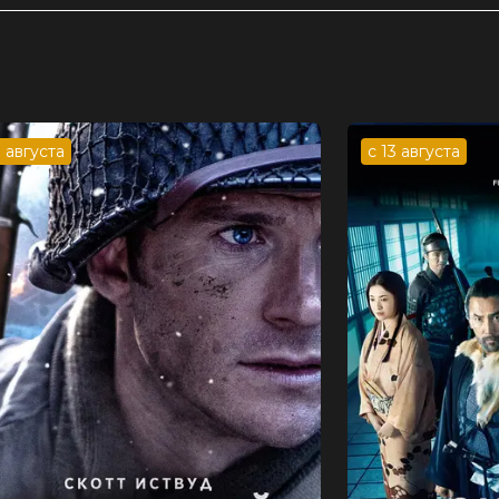
 Ниро, Лесли Бибб, Андерс Холм,
йер, Дебора Такер
ймс Майерс
3 августа
с 13 августа