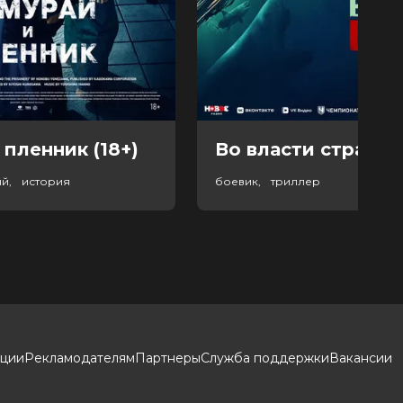
 пленник (18+)
Во власти страха (
ый, история
боевик, триллер
кции
Рекламодателям
Партнеры
Служба поддержки
Вакансии