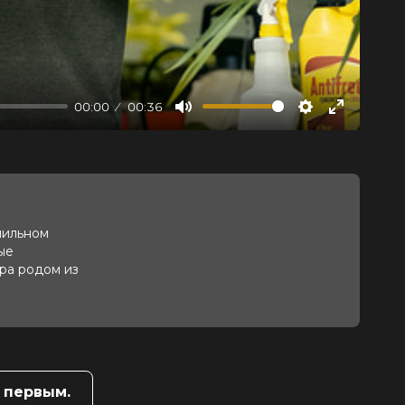
00:00
00:36
Mute
Settings
Enter
fullscree
мильном
ые
ера родом из
 первым.