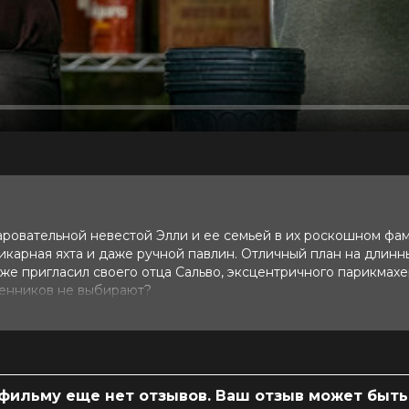
аровательной невестой Элли и ее семьей в их роскошном фа
шикарная яхта и даже ручной павлин. Отличный план на длинн
кже пригласил своего отца Сальво, эксцентричного парикмах
венников не выбирают?
/ 10 (19 000 голосов)
 фильму еще нет отзывов. Ваш отзыв может быть