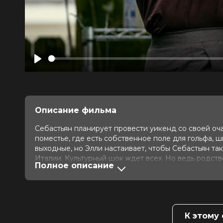
Play
Описание фильма
Себастьян планирует провести уикенд со своей оч
поместье, где есть собственное поле для гольфа, 
выходные, но Элли настаивает, чтобы Себастьян та
Италии. Культурный шок ждет всех. Но ведь родст
Полное описание
Оценка
7.1
/ 10 (340 980 голосов)
5.8
Год
2023
Страна
США
Слоган
«Начистит всем перья»
К этому
Режиссер
Лора Террузо