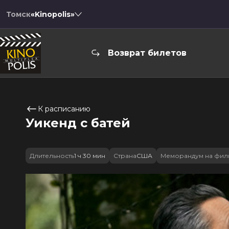
Томск
«Kinopolis»
Возврат билетов
К расписанию
Уикенд с батей
Длительность
1 ч 30 мин
Страна
США
Меморандум на фил