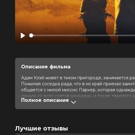
Play
Описание фильма
Адам Клэй живет в тихом пригороде, занимается р
Пожилая соседка рада, что в их край приехал заи
общается с милой миссис Паркер, которая однаж
деньги со всех счетов женщины, и после тяжелого 
Полное описание
отомстить.
В рамках нашей услуги предоставления кинозалов 
которого мы ежедневно анонсируем в нашем распи
информация: в группе киноклуба в социальной сет
Лучшие отзывы