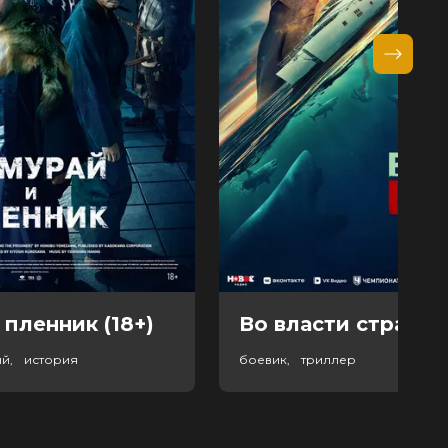
 пленник (18+)
Во власти страха (
ый, история
боевик, триллер