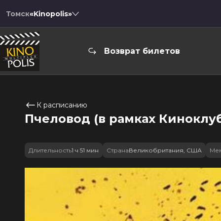
Томск
«Kinopolis»
Возврат билетов
К расписанию
Пчеловод (в рамках Киноклуб
Длительность
1 ч 51 мин
Страна
Великобритания, США
Ме