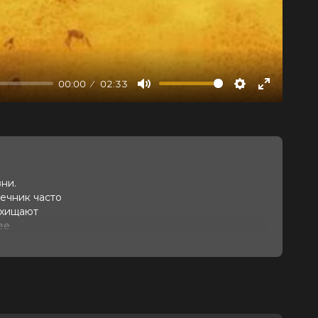
00:00
02:33
Mute
Settings
Enter
fullscree
ни.
ечник часто
охищают
ее
аммы
 подробная