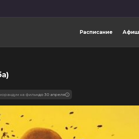
Расписание
Афиш
а)
морандум на фильм
до 30 апреля