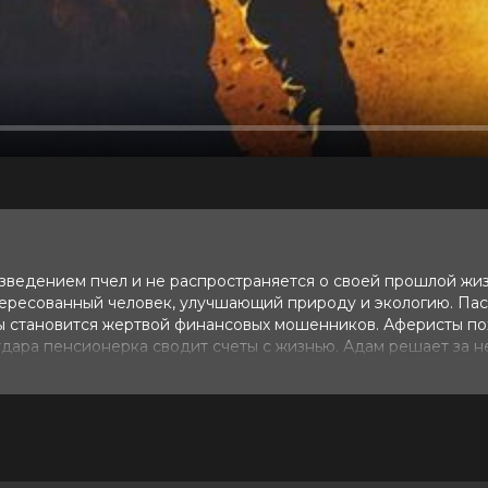
азведением пчел и не распространяется о своей прошлой жиз
нтересованный человек, улучшающий природу и экологию. Пас
ды становится жертвой финансовых мошенников. Аферисты п
удара пенсионерка сводит счеты с жизнью. Адам решает за н
в аренду у нас появился новый арендатор – киноклуб, прогр
сании, ориентируя Вас по времени начала программ. Более
и VK