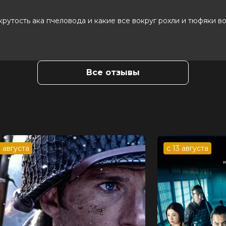
размещено организаторами акции/мероприятия, арендующими
крутость ака пчеловода и какие все вокруг рохли и тюфяки в
мках КиноКлуба в специально отведенных зонах в фойе.
/ 10 (178 000 голосов)
Все отзывы
пман, Бобби Надери, Джош Хатчерсон,
хаэль Эпп, Тейлор Джеймс, Филисия
т Уиммер
3 августа
с 13 августа