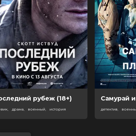
оследний рубеж (18+)
Самурай и
евик, драма, военный, история
детектив, военн