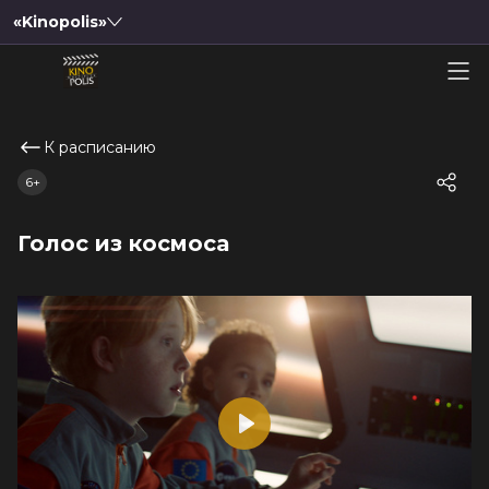
«Kinopolis»
К расписанию
6+
Голос из космоса
Play