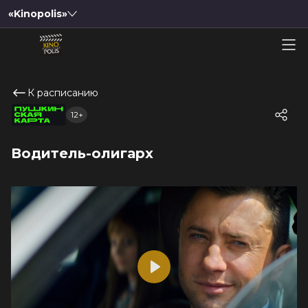
«Kinopolis»
К расписанию
12+
Водитель-олигарх
Play