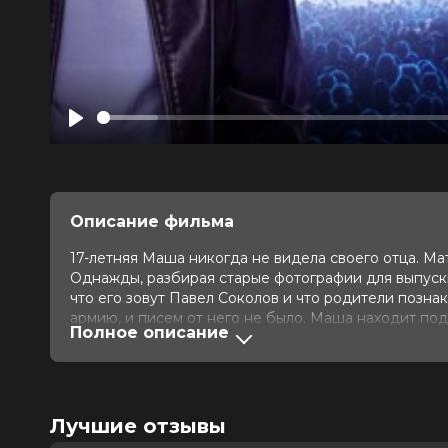
Play
Описание фильма
17-летняя Маша никогда не видела своего отца. Мат
Однажды, разбирая старые фотографии для выпускно
что его зовут Павел Соколов и что родители познак
армию, и писем от него не было. Маша находит по
Полное описание
и видит пост, что он идет на юбилейный концерт г
отправиться на концерт, найти его и узнать, почему 
Оценка
7.3
/ 10 (19 178 голосов)
5.8
/ 
Лучшие отзывы
Год
2024
Страна
Россия