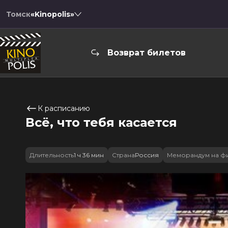
Томск
«Kinopolis»
Возврат билетов
К расписанию
Всё, что тебя касается
Длительность
1 ч 36 мин
Страна
Россия
Меморандум на ф