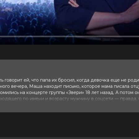
ь говорит ей, что папа их бросил, когда девочка еще не роди
го вечера, Маша находит письмо, которое мама писала отцу,
омились на концерте группы «Звери» 18 лет назад. А потом о
дходящего по имени и возрасту мужчину в соцсети — правда,
руппы «Звери». Маша убеждена, что это её отец, и решает то
он их оставил.
10 (109 голосов)