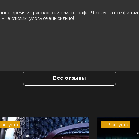
днее время из русского кинематографа. Я хожу на все фильмы
р Хориняк, Зоя Бербер, Рома Зверь,
 мне откликнулось очень сильно!
, Родион Вьюшкин, Вячеслав Кулаков,
ьский, Рома Зверь
йтинский, Мария Матвеева
Все отзывы
3 августа
с 13 августа