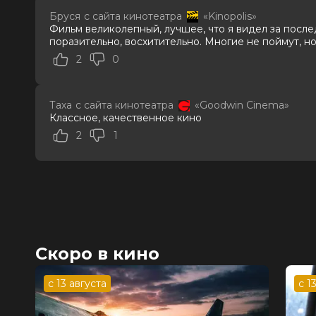
Слоган
—
Бруся
с сайта кинотеатра
«Kinopolis»
Режиссер
Александр Войтинский
Фильм великолепный, лучшее, что я видел за после
Актеры
Маша Кошина, Олег Чугунов, Викто
поразительно, восхитительно. Многие не поймут, но
Тимофей Кочнев, Валерия Ланская
2
0
Виталий Щербина
Продюсеры
Василий Ровенский, Максим Рогал
Сценаристы
Василий Ровенский, Александр Во
Таха
с сайта кинотеатра
«Goodwin Cinema»
Жанр
драма, комедия
Классное, качественное кино
Длительность
1 ч 36 мин
2
1
В прокате
с 10 апреля до 30 апреля
Меморандум
до 16 апреля
Скоро в кино
с 13 августа
с 1