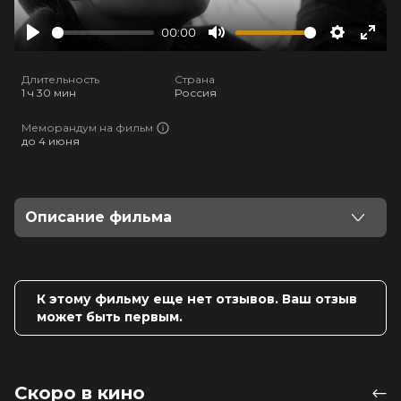
00:00
Play
Mute
Settings
Ente
full
Длительность
Страна
1 ч 30 мин
Россия
Меморандум на фильм
до 4 июня
Описание фильма
После долгого отсутствия Аркадий возвращается в
родительский дом и восстанавливает надгробия
предков. Он окунается в воспоминания об ужасных
К этому фильму еще нет отзывов. Ваш отзыв
событиях детства и вскоре обращает внимание на
может быть первым.
странного соседа, который, как выяснится, скрывает
страшную тайну.
Оценка
5.8
/ 10 (2 771 голос)
Скоро в кино
Год
2024