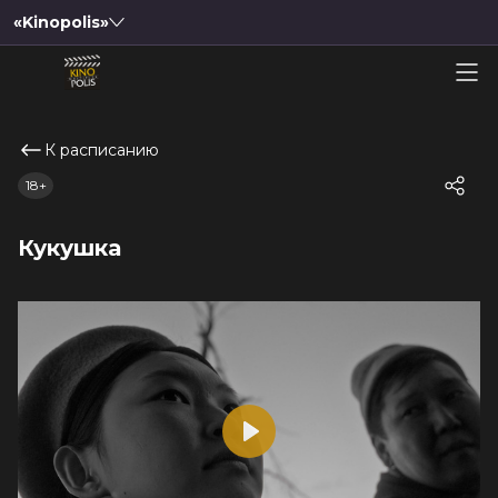
«Kinopolis»
К расписанию
18+
Кукушка
Play