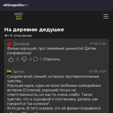
«Kinopolis»
На деревню дедушке
К описанию
Дмитрий
17.08.2025
Фильм хороший, про семейные ценности! Детям
понравилось!
0
0
0
Ответить
Артём
03.08.2025
Сходили всей семьёй, остались противоположные
чувства...
Хорошая идея, один из моих любимых комедийных
актёров (Стоянов), хороший посыл на
ответственность, но как-то очень слабо. Такое
чувство, что и сценарий и постановку делали, как
говорится "на коленке".
Хотя дочь (9 лет) сказала, что ей фильм понравился