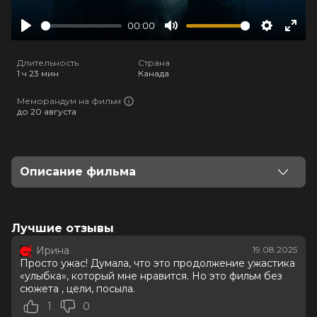
00:00
Play
Mute
Settings
Ente
full
Длительность
Страна
1 ч 23 мин
Канада
Меморандум на фильм
до 20 августа
Описание фильма
Миранда, переживая потерю любимого человека,
посещает курсы психологической помощи. Ей
кажется, что вокруг нее происходит что-то зловещее
Лучшие отзывы
— она видит жуткие тени, слышит ужасающие звуки.
Ирина
19.08.2025
Не получив помощи у психолога, она отправляется к
Просто ужас! Думала, что это продолжение ужастика
тарологу, где узнает, что находится в смертельной
«улыбка», который мне нравится. Но это фильм без
опасности. Ее преследует злобная сущность и, когда
сюжета , цели, посыла.
боль слишком сильна, она нападает на ее друзей и
1
0
близких, разрывая их лица в подобие чудовищной