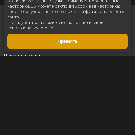
отслеживает ваши покупки, применяет персональные
настройки.
Вы можете отключить cookies в настройках
своего браузера, но это повлияет на функциональность
сайта.
Пожалуйста, ознакомьтесь с нашей
политикой
использования cookies
.
Принять
Расписание
Скоро в кино
Новости и акции
Рекламодателям
Партнеры
Служба поддержки
Вакансии
г. Томск, пр. Ленина 217 стр.2, ТЦ «Мегаполис»
Касса:
+7 (3822) 289-471