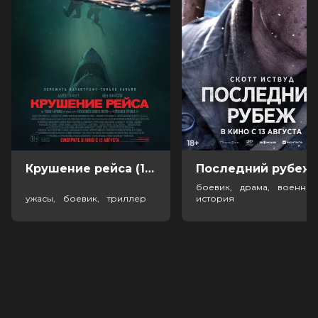
Крушение рейса (18+)
Посл
боевик, драма, военный
ужасы, боевик, триллер
история