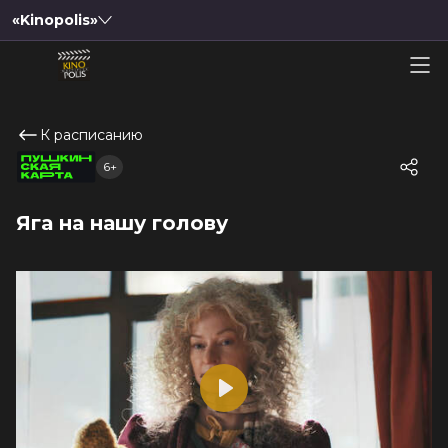
«Kinopolis»
К расписанию
6+
Яга на нашу голову
Play