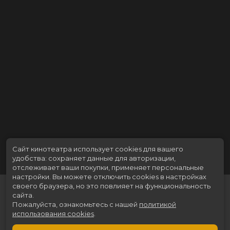
Продюсеры
Артем Васильев, Карина Кабанова,
Анна Тарада
Сценаристы
Дмитрий Высоцкий, Дарина Шмидт
Жанр
мультфильм, детский
Длительность
1 ч 6 мин
В прокате
с 11 декабря до 24 декабря
Меморандум
до 17 декабря
Пушкинская карта
Можно оплатить
Сайт кинотеатра использует cookies для вашего
удобства: сохраняет данные для авторизации,
отслеживает ваши покупки, применяет персональные
настройки.
Вы можете отключить cookies в настройках
своего браузера, но это повлияет на функциональность
сайта.
Пожалуйста, ознакомьтесь с нашей
политикой
использования cookies
.