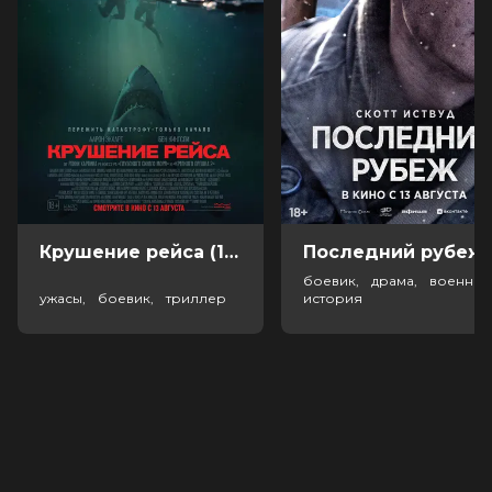
Крушение рейса (18+)
Посл
боевик, драма, военный
ужасы, боевик, триллер
история