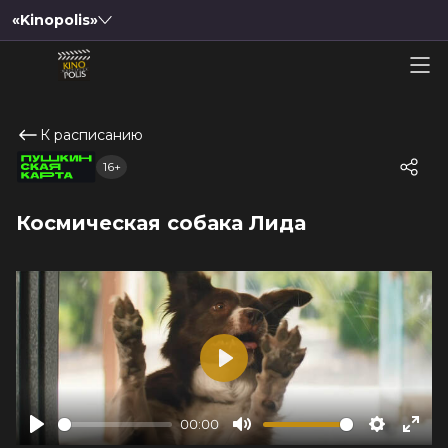
«Kinopolis»
К расписанию
16+
Космическая собака Лида
Play
00:00
Play
Mute
Settings
Ente