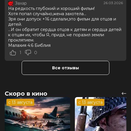
Захар
26.03.2026
Оценка
7.1
/ 10 (25 153 голоса)
На редкость глубокий и хороший фильм!
Год
2025
Хотя попал случайно,жена захотела...
Страна
Россия
Зря они допуск +16 сделали,это фильм для отцов и
Режиссер
Евгений Сангаджиев
детей.
Актеры
Евгений Ткачук, Евгений Стычкин,
...И он обратит сердца отцов к детям и сердца детей
Юлия Пересильд, Сергей Безруков,
к отцам их, чтобы Я, придя, не поразил земли
проклятием.
Александра Бортич, Данила
Малахия 4:6 Библия
Харенко, Шаня, Алексей Макаров,
Ольга Науменко, Игорь Фурманюк
1
0
Продюсеры
Сергей Сельянов, Павел Буря,
Даниил Махорт
Все отзывы
Сценаристы
Петр Хохлов, Елена Иванова
Жанр
фантастика
Длительность
1 ч 58 мин
В прокате
с 26 марта до 15 апреля
Скоро в кино
Меморандум
до 5 апреля
Пушкинская карта
Можно оплатить
с 13 августа
с 13 августа